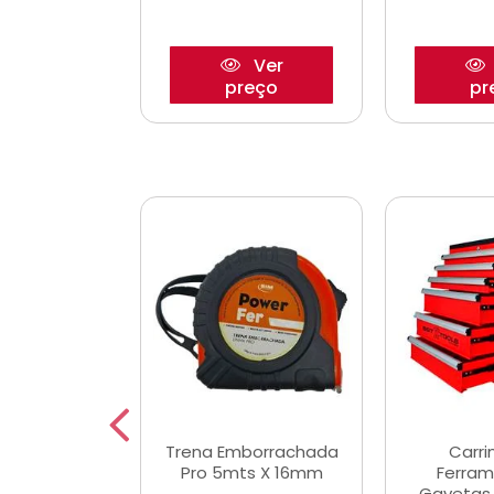
Ver
Ver
reço
preço
pr
De Corte
Trena Emborrachada
Carri
3/64x7/8
Pro 5mts X 16mm
Ferram
0x22,2mm
Gavetas