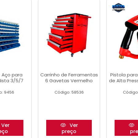
 Aço para
Carrinho de Ferramentas
Pistola par
ista 3/5/7
6 Gavetas Vermelho
de Alta Pre
o: 9456
Código: 58536
Código
Ver
Ver
eço
preço
pr