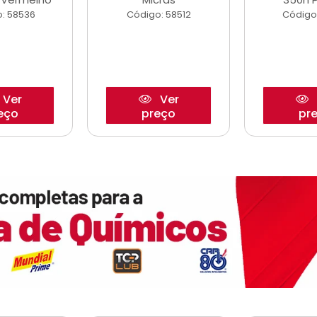
: 58536
Código: 58512
Código
Ver
Ver
eço
preço
pr