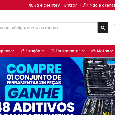
|
Já é cliente? - Entrar
Não é client
agens
Fixação
Ferramentas
Motos