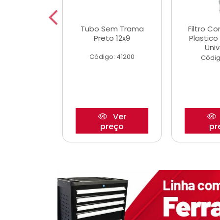
dro Roda
Tubo Sem Trama
Filtro C
,63mm
Preto 12x9
Plastic
o/Strada
Univ
Código: 41200
o: 27880
Códig
Ver
Ver
reço
preço
pr