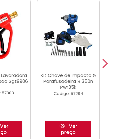
a Lavaradora
Kit Chave de Impacto ½
Adesivo Epox
ssao Sgt9906
Parafusadeira ¼ 350n
Transp.
Pwr35k
: 57303
Código:
Código: 57294
Ver
Ver
eço
preço
pre