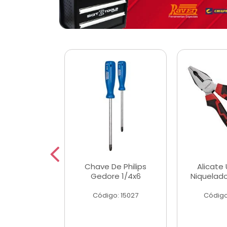
 Magnetica
Chave De Philips
Alicate 
ngular
Gedore 1/4x6
Niquelad
o: 56779
Código: 15027
Código