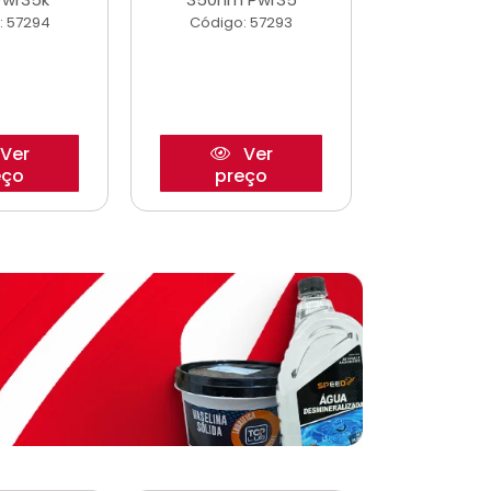
: 57294
Código: 57293
Código:
Ver
Ver
eço
preço
pre