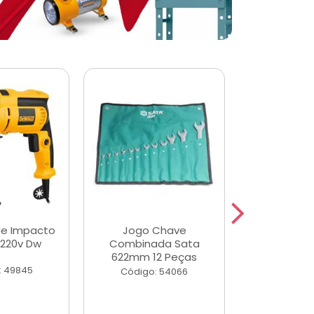
de Impacto
Jogo Chave
Jogo de Ch
 220v Dw
Combinada Sata
Longas e 
622mm 12 Peças
Peças
: 49845
Código: 54066
Código: