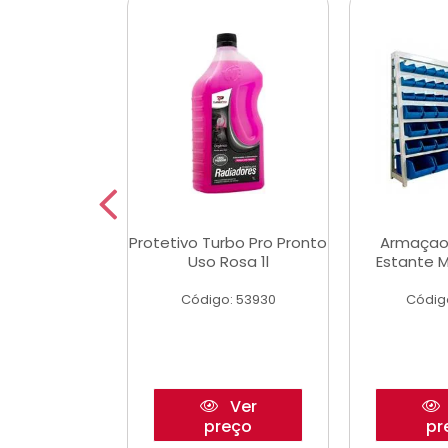
Multimec X3
Protetivo Turbo Pro Pronto
Armaçao
Uso Rosa 1l
Estante M
o: 50273
Código: 53930
Códig
Ver
Ver
reço
preço
pr