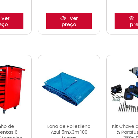
Ver
Ver
eço
preço
pr
nho de
Lona de Polietileno
Kit Chave 
entas 6
Azul 5mX3m 100
½ Parafu
 Vermelho
Micras
350n 