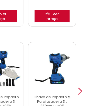
Ver
Ver
eço
preço
pre
de Impacto
Chave de Impacto ½
Jogo de C
sadeira ¼
Parafusadeira ¼ .
Fenda 
Pwr35k
350nm Pwr35
S3800