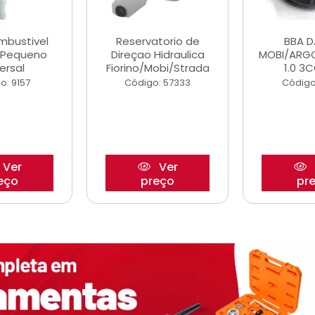
ombustivel
Reservatorio de
BBA 
o Pequeno
Direçao Hidraulica
MOBI/ARG
ersal
Fiorino/Mobi/Strada
1.0 3C
o: 9157
Código: 57333
Código
Ver
Ver
eço
preço
pr