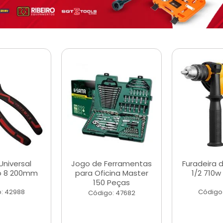
Universal
Jogo de Ferramentas
Furadeira 
o 8 200mm
para Oficina Master
1/2 710w
150 Peças
: 42988
Código
Código: 47682