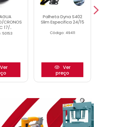
DAGUA
Palheta Dyna S402
Eixo P
O/CRONOS
Slim Especifica 24/15
Trambulad
C 17/..
05/
Código: 49411
: 50153
Código:
Ver
Ver
eço
preço
pre