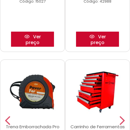
Código: 15027
Código: 42988
Ver
Ver
preço
preço
Trena Emborrachada Pro
Carrinho de Ferramentas