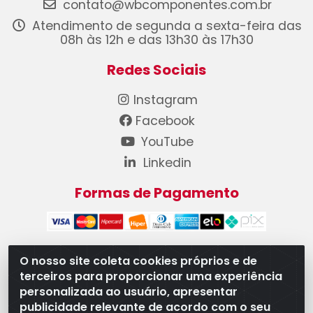
contato@wbcomponentes.com.br
Atendimento de segunda a sexta-feira das
08h às 12h e das 13h30 às 17h30
Redes Sociais
Instagram
Facebook
YouTube
Linkedin
Formas de Pagamento
O nosso site coleta cookies próprios e de
terceiros para proporcionar uma experiência
WB Componentes Automotivos LTDA - CNPJ
personalizada ao usuário, apresentar
08.528.393/0001-12 - Rua do Níquel, 667 - Parque
publicidade relevante de acordo com o seu
Oeste Industrial, Goiânia/GO - CEP 74375-660