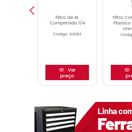
etor iwp176
Filtro de Ar
Filtro C
 1.0 05/
Comprimido 1/4
Plastic
Univ
o: 28425
Código: 43083
Códig
Ver
Ver
reço
preço
pr