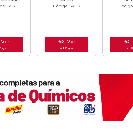
: 58536
Código: 58512
Código
Ver
Ver
eço
preço
pr