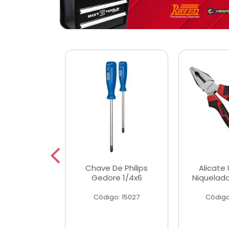
 Magnetica
Chave De Philips
Alicate 
ngular
Gedore 1/4x6
Niquelad
o: 56779
Código: 15027
Código