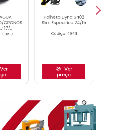
DAGUA
Palheta Dyna S402
Tapete U
O/CRONOS
Slim Especifica 24/15
Adaptad
C 17/..
Mode
Código: 49411
: 50153
Código:
Ver
Ver
eço
preço
pre