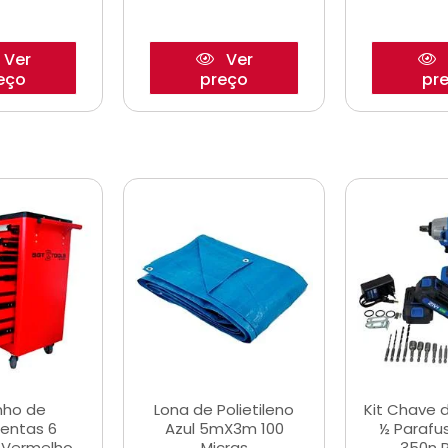
Ver
Ver
eço
preço
pr
nho de
Lona de Polietileno
Kit Chave 
entas 6
Azul 5mX3m 100
½ Parafu
 Vermelho
Micras
350n 