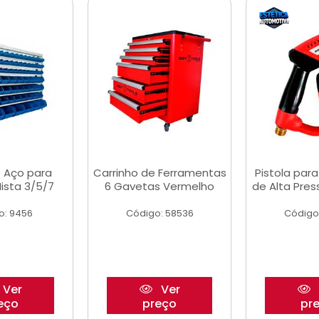
 Aço para
Carrinho de Ferramentas
Pistola par
ista 3/5/7
6 Gavetas Vermelho
de Alta Pre
o: 9456
Código: 58536
Código
Ver
Ver
eço
preço
pr