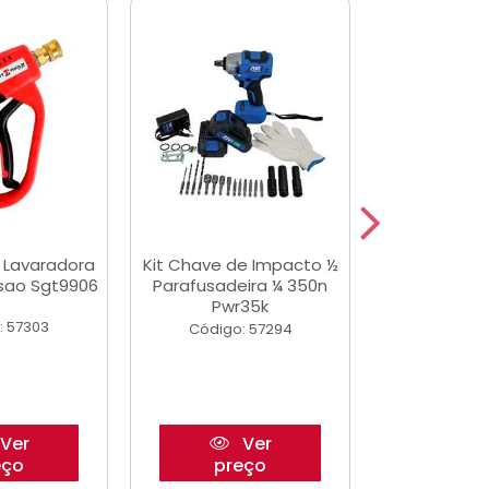
a Lavaradora
Kit Chave de Impacto ½
Jogo De Ferr
ssao Sgt9906
Parafusadeira ¼ 350n
Master 178 
Pwr35k
Ofic
: 57303
Código: 57294
Código:
Ver
Ver
eço
preço
pre