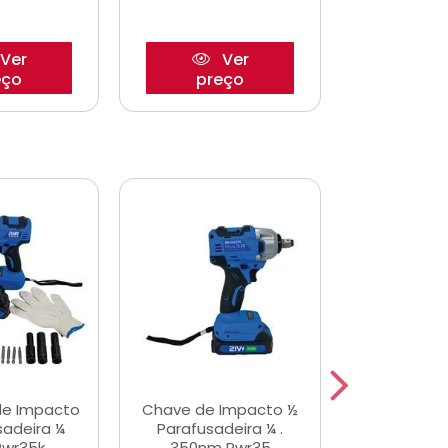
Ver
Ver
eço
preço
pre
de Impacto
Chave de Impacto ½
Jogo de C
sadeira ¼
Parafusadeira ¼ .
Fenda 
Pwr35k
350nm Pwr35
S3800