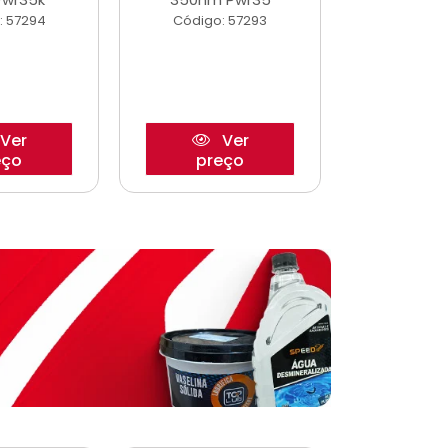
: 57294
Código: 57293
Código:
Ver
Ver
eço
preço
pre