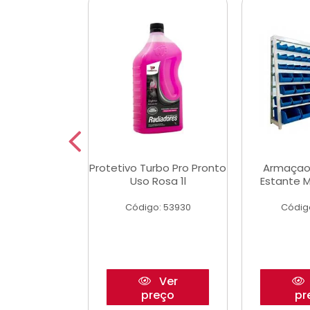
aulico Garrafa
Protetivo Turbo Pro Pronto
Armaçao
 Toneladas
Uso Rosa 1l
Estante M
o: 51655
Código: 53930
Códig
Ver
Ver
reço
preço
pr