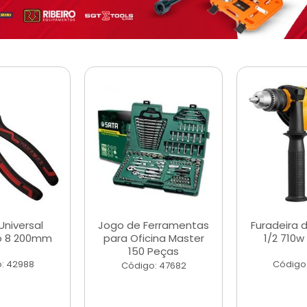
Universal
Jogo de Ferramentas
Furadeira 
o 8 200mm
para Oficina Master
1/2 710w
150 Peças
: 42988
Código
Código: 47682