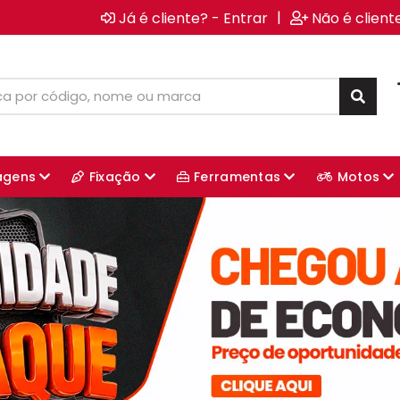
|
Já é cliente? - Entrar
Não é client
agens
Fixação
Ferramentas
Motos