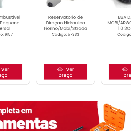
ombustivel
Reservatorio de
BBA 
o Pequeno
Direçao Hidraulica
MOBI/ARG
ersal
Fiorino/Mobi/Strada
1.0 3C
o: 9157
Código: 57333
Código
Ver
Ver
eço
preço
pr