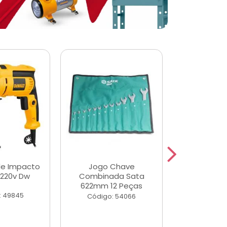
de Impacto
Jogo Chave
Jogo de Ch
 220v Dw
Combinada Sata
Longas e 
622mm 12 Peças
Peças
: 49845
Código: 54066
Código: