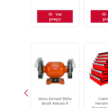
Ver
Ver
reço
preço
pr
e Chaves
Moto Esmeril 360w
Carri
ais Curtas
Bivolt Rebolo 6
Ferram
12mm com 9
Gavetas