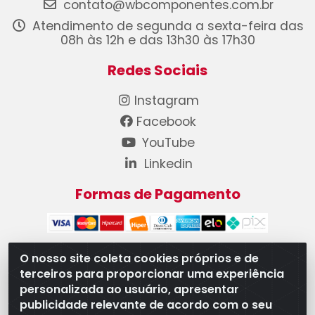
contato@wbcomponentes.com.br
Atendimento de segunda a sexta-feira das
08h às 12h e das 13h30 às 17h30
Redes Sociais
Instagram
Facebook
YouTube
Linkedin
Formas de Pagamento
O nosso site coleta cookies próprios e de
terceiros para proporcionar uma experiência
WB Componentes Automotivos LTDA - CNPJ
personalizada ao usuário, apresentar
08.528.393/0001-12 - Rua do Níquel, 667 - Parque
publicidade relevante de acordo com o seu
Oeste Industrial, Goiânia/GO - CEP 74375-660