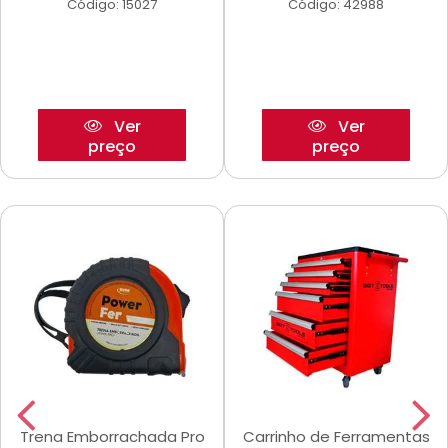
Código: 15027
Código: 42988
Ver
Ver
preço
preço
Trena Emborrachada Pro
Carrinho de Ferramentas