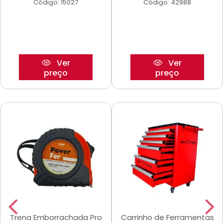
Código: 15027
Código: 42988
Ver
Ver
preço
preço
Trena Emborrachada Pro
Carrinho de Ferramentas