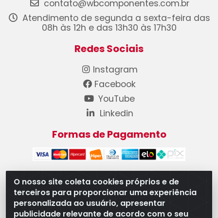
contato@wbcomponentes.com.br
Atendimento de segunda a sexta-feira das
08h às 12h e das 13h30 às 17h30
Redes Sociais
Instagram
Facebook
YouTube
Linkedin
Formas de Pagamento
O nosso site coleta cookies próprios e de
terceiros para proporcionar uma experiência
WB Componentes Automotivos LTDA - CNPJ
personalizada ao usuário, apresentar
08.528.393/0001-12 - Rua do Níquel, 667 - Parque
publicidade relevante de acordo com o seu
Oeste Industrial, Goiânia/GO - CEP 74375-660