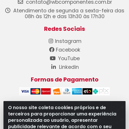
contato@wbcomponentes.com.br
Atendimento de segunda a sexta-feira das
08h às 12h e das 13h30 às 17h30
Redes Sociais
Instagram
Facebook
YouTube
Linkedin
Formas de Pagamento
O nosso site coleta cookies próprios e de
terceiros para proporcionar uma experiência
WB Componentes Automotivos LTDA - CNPJ
personalizada ao usuário, apresentar
08.528.393/0001-12 - Rua do Níquel, 667 - Parque
publicidade relevante de acordo com o seu
Oeste Industrial, Goiânia/GO - CEP 74375-660