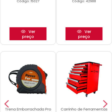
Código: 15027
Código: 42988
Ver
Ver
preço
preço
Trena Emborrachada Pro
Carrinho de Ferramentas