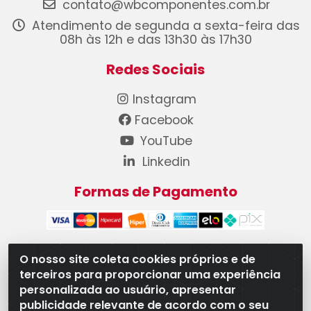
contato@wbcomponentes.com.br
Atendimento de segunda a sexta-feira das
08h às 12h e das 13h30 às 17h30
Redes Sociais
Instagram
Facebook
YouTube
Linkedin
Formas de Pagamento
O nosso site coleta cookies próprios e de
terceiros para proporcionar uma experiência
WB Componentes Automotivos LTDA - CNPJ
personalizada ao usuário, apresentar
08.528.393/0001-12 - Rua do Níquel, 667 - Parque
publicidade relevante de acordo com o seu
Oeste Industrial, Goiânia/GO - CEP 74375-660