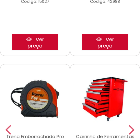
Código: 15027
Código: 42988
Ver
Ver
preço
preço
Trena Emborrachada Pro
Carrinho de Ferramentas