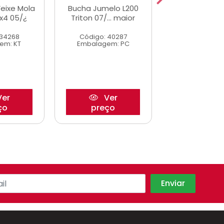
Feixe Mola
Bucha Jumelo L200
Bucha Jum
4x4 05/¿
Triton 07/... maior
18,30mm Hilu
Menor
 34268
Código: 40287
Código: 20
em: KT
Embalagem: PC
Embalagem
er
Ver
Ve
ço
preço
preço