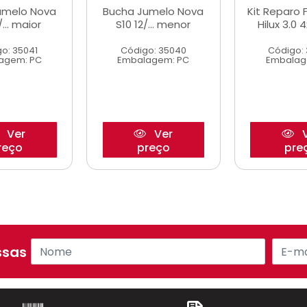
umelo Nova
Bucha Jumelo Nova
Kit Reparo 
/... maior
S10 12/... menor
Hilux 3.0 
o: 35041
Código: 35040
Código:
agem: PC
Embalagem: PC
Embalag
Ver
Ver
V
reço
preço
pre
sas ofertas!