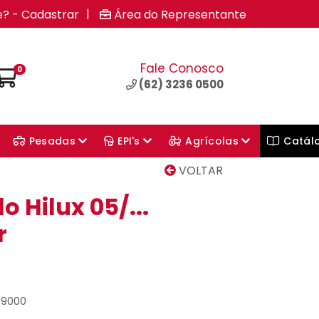
|
e? - Cadastrar
Área do Representante
Fale Conosco
0
(62) 3236 0500
Pesadas
EPI's
Agrícolas
Catál
VOLTAR
 Hilux 05/...
r
09000