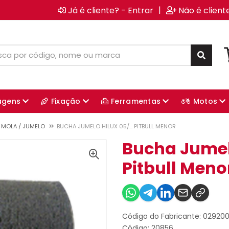
|
Já é cliente? - Entrar
Não é client
agens
Fixação
Ferramentas
Motos
E MOLA / JUMELO
BUCHA JUMELO HILUX 05/... PITBULL MENOR
Bucha Jumelo
Pitbull Meno
Código do Fabricante: 02920
Código: 20856