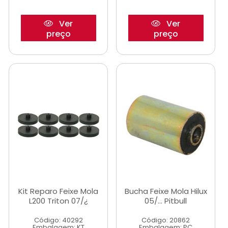
Ver
Ver
preço
preço
Kit Reparo Feixe Mola
Bucha Feixe Mola Hilux
L200 Triton 07/¿
05/... Pitbull
Código: 40292
Código: 20862
Embalagem: KT
Embalagem: PC