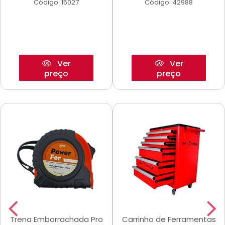
Código: 15027
Código: 42988
Ver
Ver
preço
preço
Trena Emborrachada Pro
Carrinho de Ferramentas