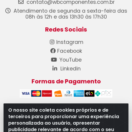
contato@wbcomponentes.com.br
Atendimento de segunda a sexta-feira das
08h às 12h e das 13h30 às 17h30
Redes Sociais
Instagram
Facebook
YouTube
Linkedin
Formas de Pagamento
O nosso site coleta cookies próprios e de
terceiros para proporcionar uma experiência
WB Componentes Automotivos LTDA - CNPJ
personalizada ao usuário, apresentar
08.528.393/0001-12 - Rua do Níquel, 667 - Parque
publicidade relevante de acordo com o seu
Oeste Industrial, Goiânia/GO - CEP 74375-660