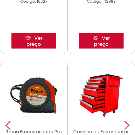
Código: 15027
Código: 42988
Ver
Ver
preço
preço
Trena Emborrachada Pro
Carrinho de Ferramentas