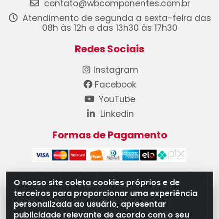
contato@wbcomponentes.com.br
Atendimento de segunda a sexta-feira das
08h às 12h e das 13h30 às 17h30
Redes Sociais
Instagram
Facebook
YouTube
Linkedin
Formas de Pagamento
O nosso site coleta cookies próprios e de
terceiros para proporcionar uma experiência
WB Componentes Automotivos LTDA - CNPJ
personalizada ao usuário, apresentar
08.528.393/0001-12 - Rua do Níquel, 667 - Parque
publicidade relevante de acordo com o seu
Oeste Industrial, Goiânia/GO - CEP 74375-660