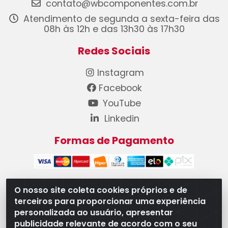
contato@wbcomponentes.com.br
Atendimento de segunda a sexta-feira das
08h às 12h e das 13h30 às 17h30
Redes Sociais
Instagram
Facebook
YouTube
Linkedin
Formas de Pagamento
O nosso site coleta cookies próprios e de
terceiros para proporcionar uma experiência
WB Componentes Automotivos LTDA - CNPJ
personalizada ao usuário, apresentar
08.528.393/0001-12 - Rua do Níquel, 667 - Parque
publicidade relevante de acordo com o seu
Oeste Industrial, Goiânia/GO - CEP 74375-660