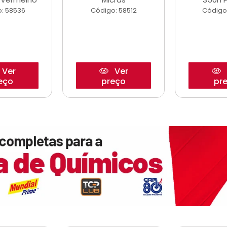
: 58536
Código: 58512
Código
Ver
Ver
eço
preço
pr