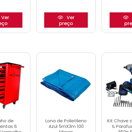
Ver
Ver
eço
preço
pr
nho de
Lona de Polietileno
Kit Chave 
entas 6
Azul 5mX3m 100
½ Parafu
 Vermelho
Micras
350n 