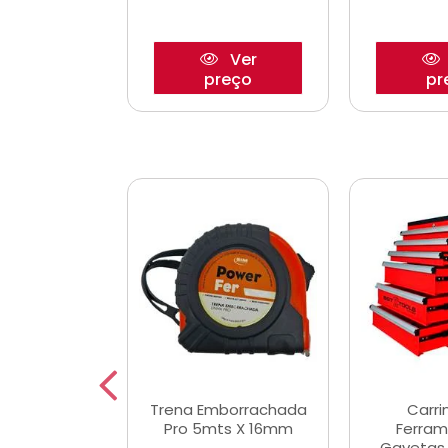
Ver
Ver
reço
preço
pr
De Corte
Trena Emborrachada
Carri
3/64x7/8
Pro 5mts X 16mm
Ferram
0x22,2mm
Gavetas