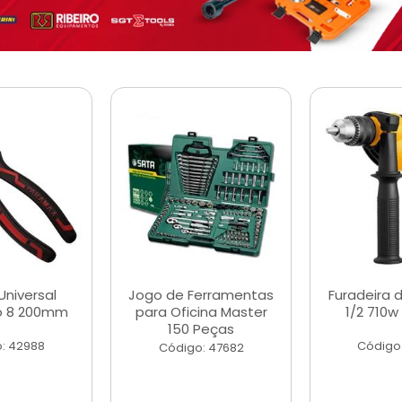
Universal
Jogo de Ferramentas
Furadeira 
o 8 200mm
para Oficina Master
1/2 710w
150 Peças
: 42988
Código
Código: 47682