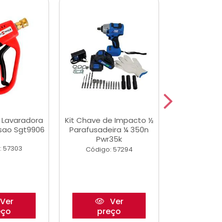
a Lavaradora
Kit Chave de Impacto ½
Adesivo Epox
ssao Sgt9906
Parafusadeira ¼ 350n
Transp.
Pwr35k
: 57303
Código:
Código: 57294
Ver
Ver
eço
preço
pre