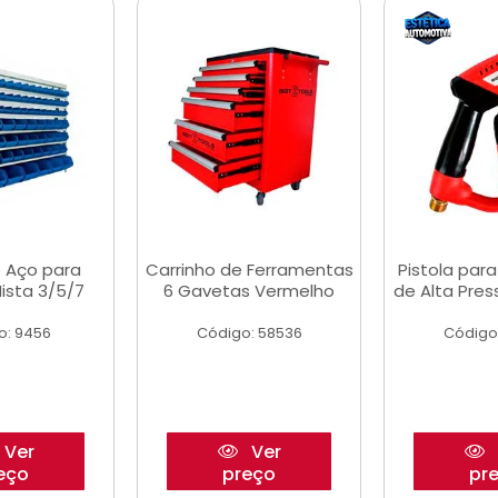
 Aço para
Carrinho de Ferramentas
Pistola par
ista 3/5/7
6 Gavetas Vermelho
de Alta Pre
o: 9456
Código: 58536
Código
Ver
Ver
eço
preço
pr