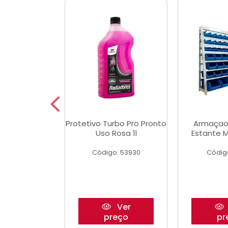
Multimec X3
Protetivo Turbo Pro Pronto
Armaçao
Uso Rosa 1l
Estante M
o: 50273
Código: 53930
Códig
Ver
Ver
reço
preço
pr