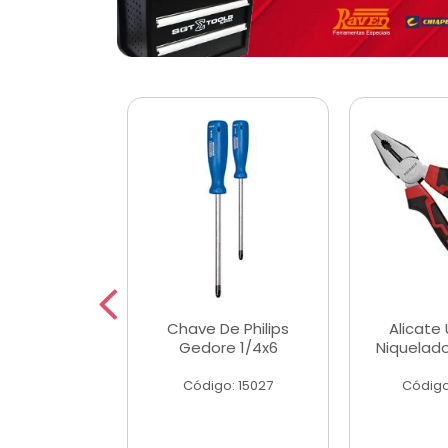
 Magnetica
Chave De Philips
Alicate 
ngular
Gedore 1/4x6
Niquelad
o: 56779
Código: 15027
Código