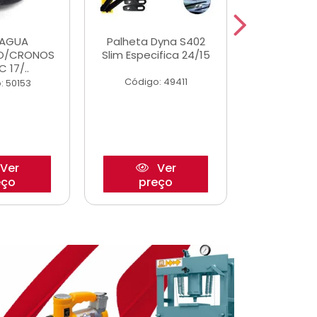
DAGUA
Palheta Dyna S402
Eixo P
O/CRONOS
Slim Especifica 24/15
Trambulad
C 17/..
05/
Código: 49411
: 50153
Código:
Ver
Ver
eço
preço
pre