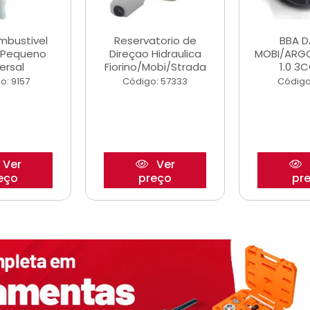
ombustivel
Reservatorio de
BBA 
o Pequeno
Direçao Hidraulica
MOBI/ARG
ersal
Fiorino/Mobi/Strada
1.0 3C
o: 9157
Código: 57333
Código
Ver
Ver
eço
preço
pr