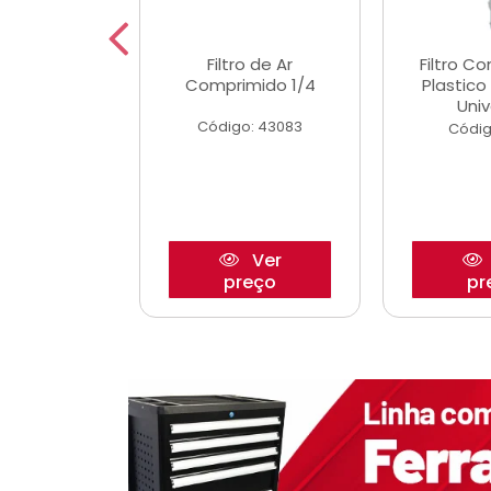
dro Roda
Filtro de Ar
Filtro C
,63mm
Comprimido 1/4
Plastic
o/Strada
Univ
Código: 43083
o: 27880
Códig
Ver
Ver
reço
preço
pr