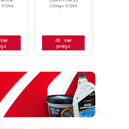
: 57294
Código: 57293
Código:
Ver
Ver
eço
preço
pre