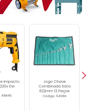
de Impacto
Jogo Chave
Jogo de Ch
 220v Dw
Combinada Sata
Longas e 
622mm 12 Peças
Peças
: 49845
Código: 54066
Código: