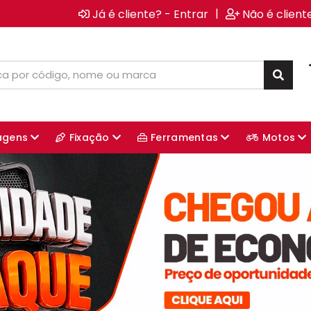
|
Já é cliente? - Entrar
Não é client
agens
Fixação
Ferramentas
Motos