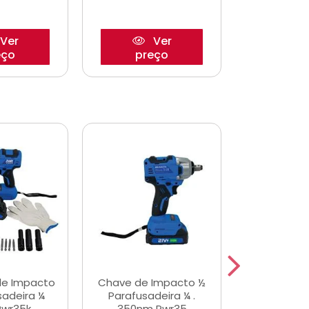
Ver
Ver
eço
preço
pre
de Impacto
Chave de Impacto ½
Jogo de C
sadeira ¼
Parafusadeira ¼ .
Fenda 
Pwr35k
350nm Pwr35
S3800