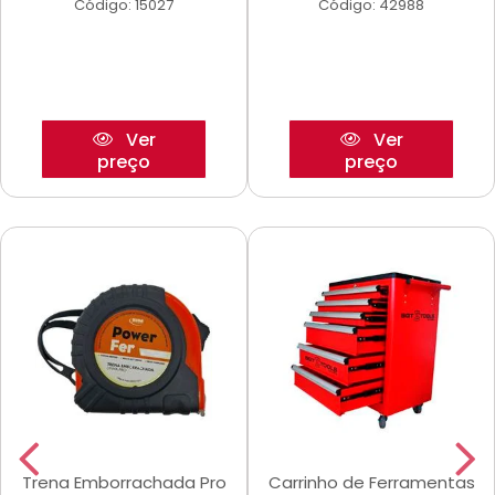
Código: 15027
Código: 42988
Ver
Ver
preço
preço
Trena Emborrachada Pro
Carrinho de Ferramentas