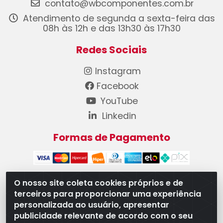
contato@wbcomponentes.com.br
Atendimento de segunda a sexta-feira das
08h às 12h e das 13h30 às 17h30
Redes Sociais
Instagram
Facebook
YouTube
Linkedin
Formas de Pagamento
O nosso site coleta cookies próprios e de
terceiros para proporcionar uma experiência
WB Componentes Automotivos LTDA - CNPJ
personalizada ao usuário, apresentar
08.528.393/0001-12 - Rua do Níquel, 667 - Parque
publicidade relevante de acordo com o seu
Oeste Industrial, Goiânia/GO - CEP 74375-660