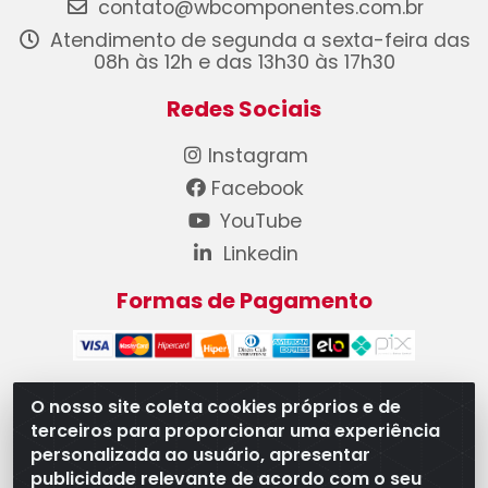
contato@wbcomponentes.com.br
Atendimento de segunda a sexta-feira das
08h às 12h e das 13h30 às 17h30
Redes Sociais
Instagram
Facebook
YouTube
Linkedin
Formas de Pagamento
O nosso site coleta cookies próprios e de
terceiros para proporcionar uma experiência
WB Componentes Automotivos LTDA - CNPJ
personalizada ao usuário, apresentar
08.528.393/0001-12 - Rua do Níquel, 667 - Parque
publicidade relevante de acordo com o seu
Oeste Industrial, Goiânia/GO - CEP 74375-660