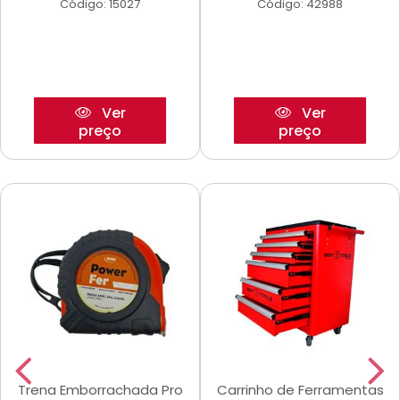
Código: 15027
Código: 42988
Ver
Ver
preço
preço
Trena Emborrachada Pro
Carrinho de Ferramentas