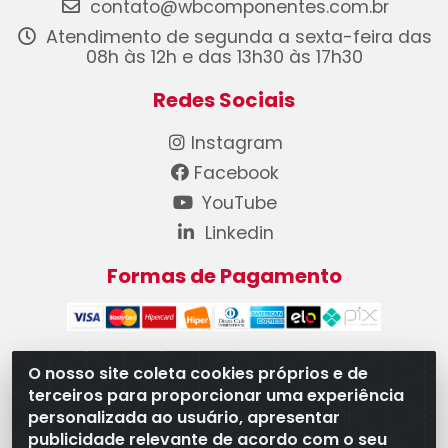
contato@wbcomponentes.com.br
Atendimento de segunda a sexta-feira das
08h às 12h e das 13h30 às 17h30
Redes Sociais
Instagram
Facebook
YouTube
Linkedin
Formas de Pagamento
O nosso site coleta cookies próprios e de
terceiros para proporcionar uma experiência
WB Componentes Automotivos LTDA - CNPJ
personalizada ao usuário, apresentar
08.528.393/0001-12 - Rua do Níquel, 667 - Parque
publicidade relevante de acordo com o seu
Oeste Industrial, Goiânia/GO - CEP 74375-660