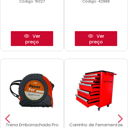
Código: 15027
Código: 42988
Ver
Ver
preço
preço
Trena Emborrachada Pro
Carrinho de Ferramentas