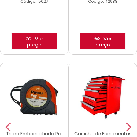
Código: 15027
Código: 42988
Ver
Ver
preço
preço
Trena Emborrachada Pro
Carrinho de Ferramentas