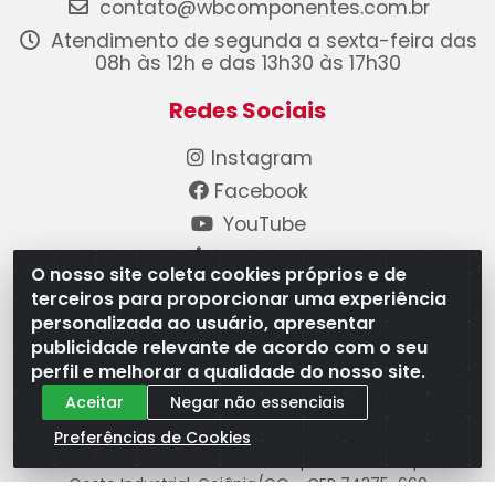
contato@wbcomponentes.com.br
Atendimento de segunda a sexta-feira das
08h às 12h e das 13h30 às 17h30
Redes Sociais
Instagram
Facebook
YouTube
Linkedin
O nosso site coleta cookies próprios e de
terceiros para proporcionar uma experiência
Formas de Pagamento
personalizada ao usuário, apresentar
publicidade relevante de acordo com o seu
perfil e melhorar a qualidade do nosso site.
Aceitar
Negar não essenciais
Preferências de Cookies
WB Componentes Automotivos LTDA - CNPJ
08.528.393/0001-12 - Rua do Níquel, 667 - Parque
Oeste Industrial, Goiânia/GO - CEP 74375-660