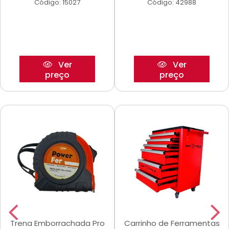
Código: 15027
Código: 42988
Ver
Ver
preço
preço
Trena Emborrachada Pro
Carrinho de Ferramentas