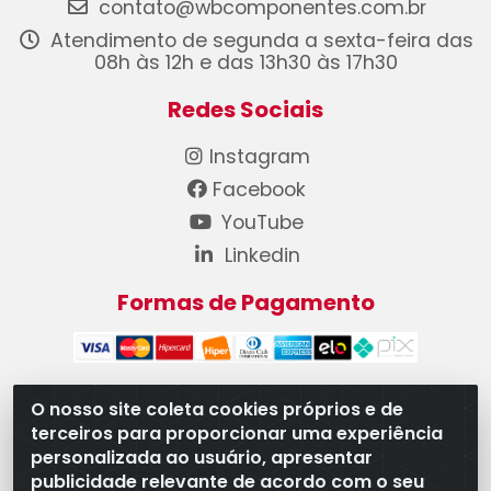
contato@wbcomponentes.com.br
Atendimento de segunda a sexta-feira das
08h às 12h e das 13h30 às 17h30
Redes Sociais
Instagram
Facebook
YouTube
Linkedin
Formas de Pagamento
O nosso site coleta cookies próprios e de
terceiros para proporcionar uma experiência
WB Componentes Automotivos LTDA - CNPJ
personalizada ao usuário, apresentar
08.528.393/0001-12 - Rua do Níquel, 667 - Parque
publicidade relevante de acordo com o seu
Oeste Industrial, Goiânia/GO - CEP 74375-660