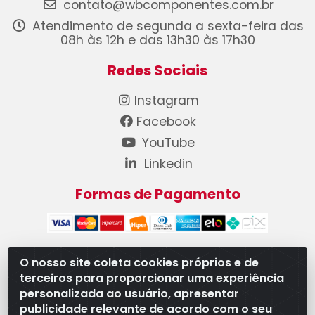
contato@wbcomponentes.com.br
Atendimento de segunda a sexta-feira das
08h às 12h e das 13h30 às 17h30
Redes Sociais
Instagram
Facebook
YouTube
Linkedin
Formas de Pagamento
O nosso site coleta cookies próprios e de
terceiros para proporcionar uma experiência
WB Componentes Automotivos LTDA - CNPJ
personalizada ao usuário, apresentar
08.528.393/0001-12 - Rua do Níquel, 667 - Parque
publicidade relevante de acordo com o seu
Oeste Industrial, Goiânia/GO - CEP 74375-660