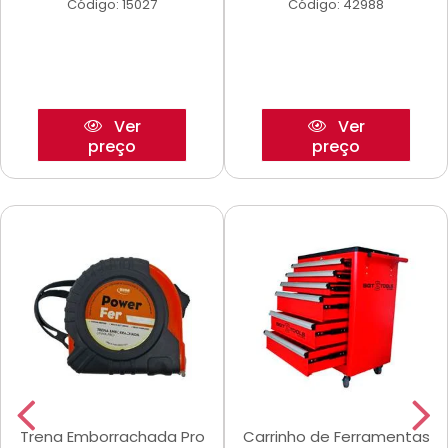
Código: 15027
Código: 42988
Ver
Ver
preço
preço
Trena Emborrachada Pro
Carrinho de Ferramentas