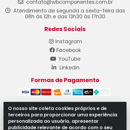
contato@wbcomponentes.com.br
Atendimento de segunda a sexta-feira das
08h às 12h e das 13h30 às 17h30
Redes Sociais
Instagram
Facebook
YouTube
Linkedin
Formas de Pagamento
O nosso site coleta cookies próprios e de
terceiros para proporcionar uma experiência
WB Componentes Automotivos LTDA - CNPJ
personalizada ao usuário, apresentar
08.528.393/0001-12 - Rua do Níquel, 667 - Parque
publicidade relevante de acordo com o seu
Oeste Industrial, Goiânia/GO - CEP 74375-660