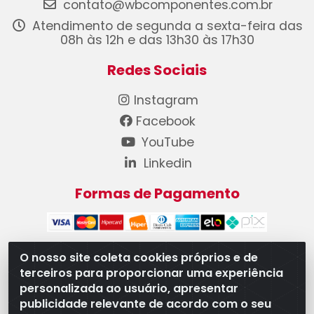
contato@wbcomponentes.com.br
Atendimento de segunda a sexta-feira das
08h às 12h e das 13h30 às 17h30
Redes Sociais
Instagram
Facebook
YouTube
Linkedin
Formas de Pagamento
O nosso site coleta cookies próprios e de
terceiros para proporcionar uma experiência
WB Componentes Automotivos LTDA - CNPJ
personalizada ao usuário, apresentar
08.528.393/0001-12 - Rua do Níquel, 667 - Parque
publicidade relevante de acordo com o seu
Oeste Industrial, Goiânia/GO - CEP 74375-660