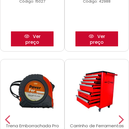
Código: 15027
Código: 42988
Ver
Ver
preço
preço
Trena Emborrachada Pro
Carrinho de Ferramentas