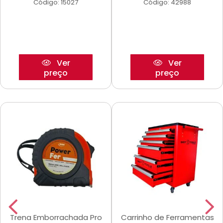
Código: 15027
Código: 42988
Ver
Ver
preço
preço
Trena Emborrachada Pro
Carrinho de Ferramentas