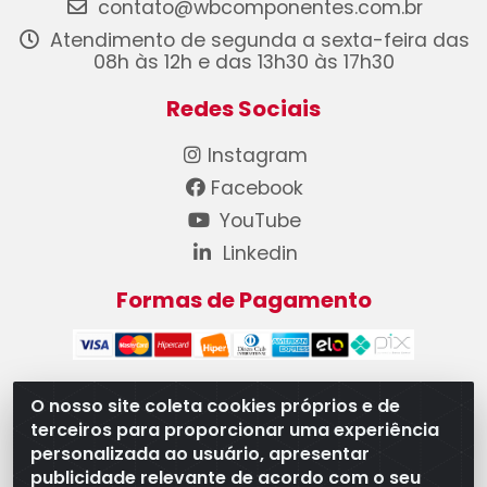
contato@wbcomponentes.com.br
Atendimento de segunda a sexta-feira das
08h às 12h e das 13h30 às 17h30
Redes Sociais
Instagram
Facebook
YouTube
Linkedin
Formas de Pagamento
O nosso site coleta cookies próprios e de
terceiros para proporcionar uma experiência
WB Componentes Automotivos LTDA - CNPJ
personalizada ao usuário, apresentar
08.528.393/0001-12 - Rua do Níquel, 667 - Parque
publicidade relevante de acordo com o seu
Oeste Industrial, Goiânia/GO - CEP 74375-660