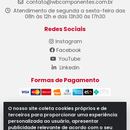
contato@wbcomponentes.com.br
Atendimento de segunda a sexta-feira das
08h às 12h e das 13h30 às 17h30
Redes Sociais
Instagram
Facebook
YouTube
Linkedin
Formas de Pagamento
O nosso site coleta cookies próprios e de
terceiros para proporcionar uma experiência
WB Componentes Automotivos LTDA - CNPJ
personalizada ao usuário, apresentar
08.528.393/0001-12 - Rua do Níquel, 667 - Parque
publicidade relevante de acordo com o seu
Oeste Industrial, Goiânia/GO - CEP 74375-660