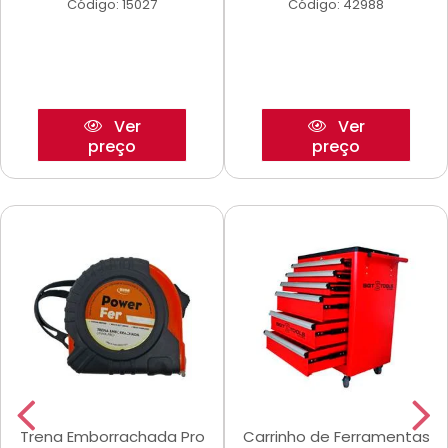
Código: 15027
Código: 42988
Ver
Ver
preço
preço
Trena Emborrachada Pro
Carrinho de Ferramentas