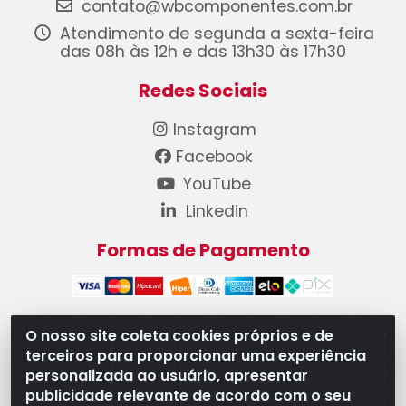
contato@wbcomponentes.com.br
Atendimento de segunda a sexta-feira
das 08h às 12h e das 13h30 às 17h30
Redes Sociais
Instagram
Facebook
YouTube
Linkedin
Formas de Pagamento
O nosso site coleta cookies próprios e de
terceiros para proporcionar uma experiência
WB Componentes Automotivos LTDA - CNPJ
personalizada ao usuário, apresentar
08.528.393/0001-12 - Rua do Níquel, 667 - Parque
publicidade relevante de acordo com o seu
Oeste Industrial, Goiânia/GO - CEP 74375-660