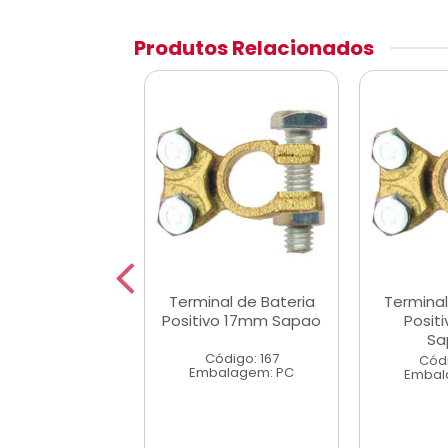
Produtos Relacionados
inal Bateria
Terminal de Bateria
Terminal
ivo Parafuso
Positivo 17mm Sapao
Posit
 Cb:10/20mm
Sa
Código: 167
digo: 40081
Códi
Embalagem: PC
alagem: PC
Embal