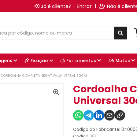
|
Já é cliente? - Entrar
Não é client
agens
Fixação
Ferramentas
Motos
CORDOALHA COMPLETA NEGATIVA UNIVERSAL 30CM
Cordoalha C
Universal 3
Código do Fabricante: 0400
Código: 161