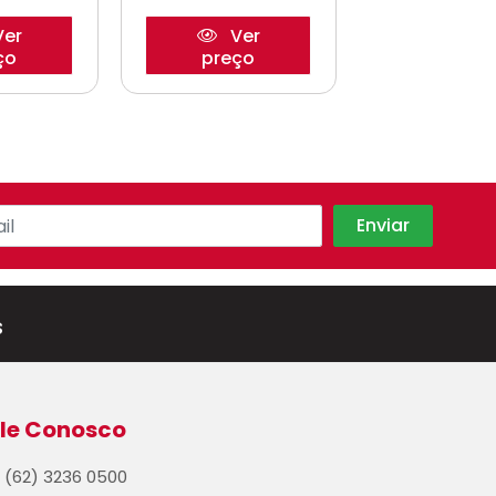
er
Ver
Ve
ço
preço
preço
s
le Conosco
(62) 3236 0500