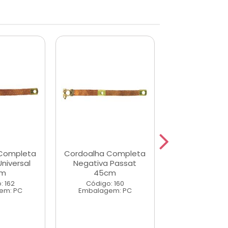
Completa
Cordoalha Completa
Terminal Ba
niversal
Negativa Passat
Negativo Pa
cm
45cm
M6/M6 Cb:1
: 162
Código: 160
Código: 40
em: PC
Embalagem: PC
Embalagem