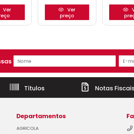
Ver
Ver
V
reço
preço
pre
sas ofertas!
Títulos
Notas Fiscai
Departamentos
Fa
AGRICOLA