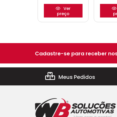
Ver
Ver
preço
preço
p
Cadastre-se para receber nos
Meus Pedidos