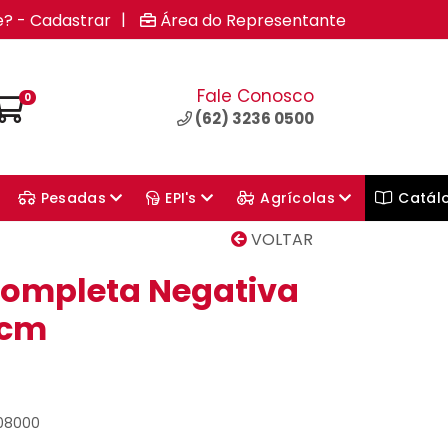
|
e? - Cadastrar
Área do Representante
Fale Conosco
0
(62) 3236 0500
Pesadas
EPI's
Agrícolas
Catál
VOLTAR
ompleta Negativa
0cm
008000