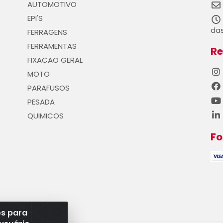
AUTOMOTIVO
EPI'S
das
FERRAGENS
FERRAMENTAS
Re
FIXACAO GERAL
MOTO
PARAFUSOS
PESADA
QUIMICOS
F
os para