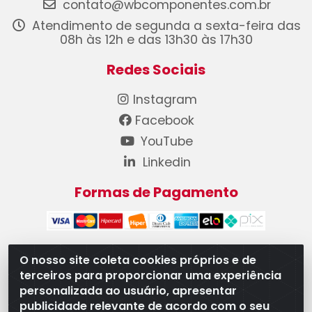
contato@wbcomponentes.com.br
Atendimento de segunda a sexta-feira das
08h às 12h e das 13h30 às 17h30
Redes Sociais
Instagram
Facebook
YouTube
Linkedin
Formas de Pagamento
O nosso site coleta cookies próprios e de
terceiros para proporcionar uma experiência
WB Componentes Automotivos LTDA - CNPJ
personalizada ao usuário, apresentar
08.528.393/0001-12 - Rua do Níquel, 667 - Parque
publicidade relevante de acordo com o seu
Oeste Industrial, Goiânia/GO - CEP 74375-660