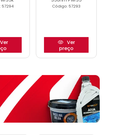
: 57294
Código: 57293
Código:
Ver
Ver
eço
preço
pre