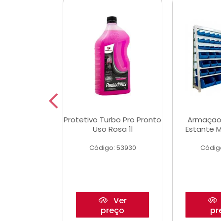
Multimec X3
Protetivo Turbo Pro Pronto
Armaçao
Uso Rosa 1l
Estante M
o: 50273
Código: 53930
Códig
Ver
Ver
reço
preço
pr