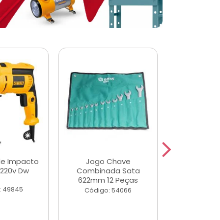
de Impacto
Jogo Chave
Jogo de Ch
 220v Dw
Combinada Sata
Longas e 
622mm 12 Peças
Peças
: 49845
Código: 54066
Código: