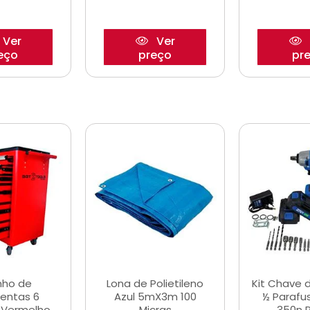
Ver
Ver
eço
preço
pr
nho de
Lona de Polietileno
Kit Chave 
entas 6
Azul 5mX3m 100
½ Parafu
 Vermelho
Micras
350n 