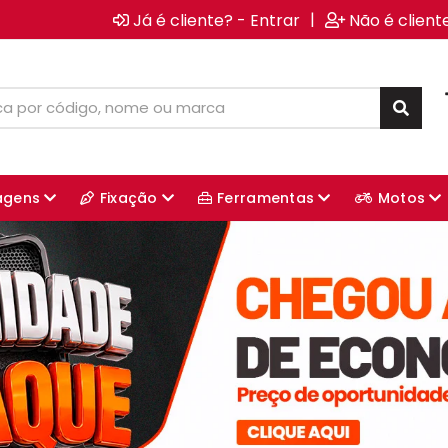
|
Já é cliente? - Entrar
Não é client
agens
Fixação
Ferramentas
Motos