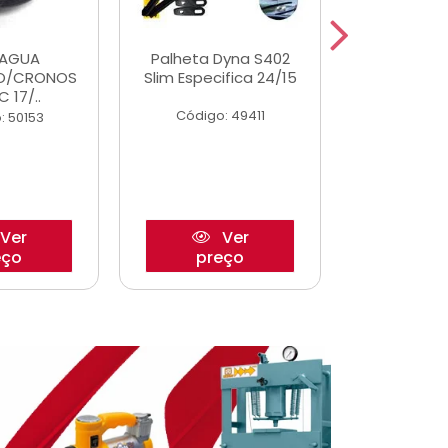
DAGUA
Palheta Dyna S402
Eixo P
O/CRONOS
Slim Especifica 24/15
Trambulad
C 17/..
05/
Código: 49411
: 50153
Código:
Ver
Ver
eço
preço
pre