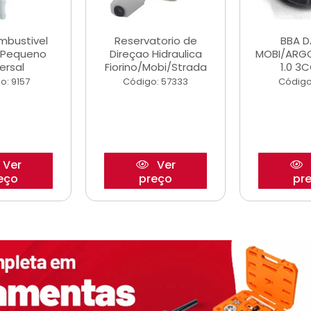
ombustivel
Reservatorio de
BBA 
o Pequeno
Direçao Hidraulica
MOBI/ARG
ersal
Fiorino/Mobi/Strada
1.0 3C
o: 9157
Código: 57333
Código
Ver
Ver
eço
preço
pr