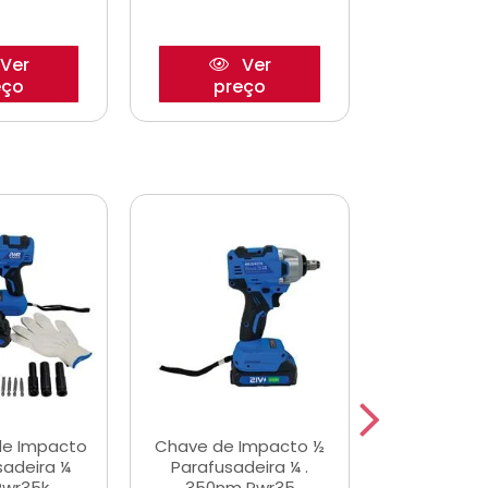
Ver
Ver
eço
preço
pre
de Impacto
Chave de Impacto ½
Jogo de C
sadeira ¼
Parafusadeira ¼ .
Fenda 
Pwr35k
350nm Pwr35
S3800