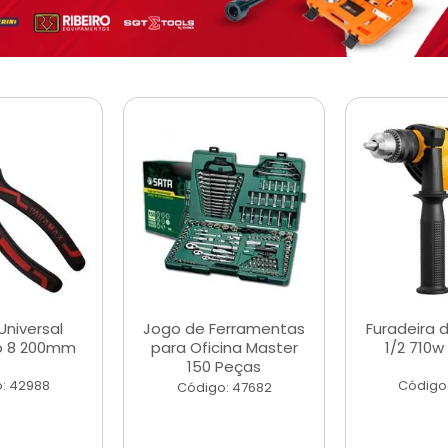
Universal
Jogo de Ferramentas
Furadeira 
o 8 200mm
para Oficina Master
1/2 710w
150 Peças
: 42988
Código
Código: 47682