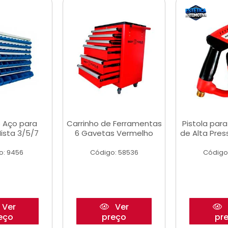
 Aço para
Carrinho de Ferramentas
Pistola par
ista 3/5/7
6 Gavetas Vermelho
de Alta Pre
o: 9456
Código: 58536
Código
Ver
Ver
eço
preço
pr