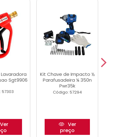
a Lavaradora
Kit Chave de Impacto ½
Adesivo Epox
ssao Sgt9906
Parafusadeira ¼ 350n
Transp.
Pwr35k
: 57303
Código:
Código: 57294
Ver
Ver
eço
preço
pre