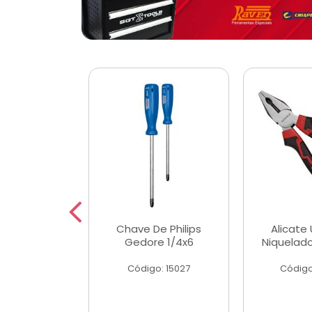
 Magnetica
Chave De Philips
Alicate 
ngular
Gedore 1/4x6
Niquelad
o: 56779
Código: 15027
Código