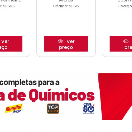
: 58536
Código: 58512
Código
Ver
Ver
eço
preço
pr