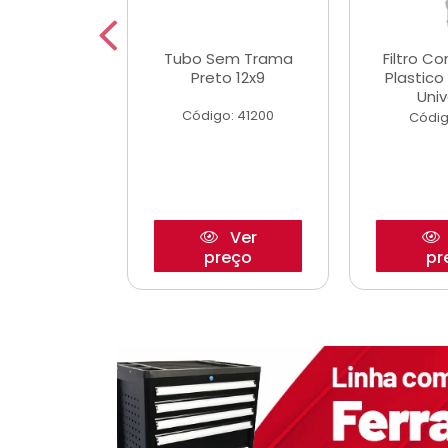
dro Roda
Tubo Sem Trama
Filtro C
,63mm
Preto 12x9
Plastic
o/Strada
Univ
Código: 41200
o: 27880
Códig
Ver
Ver
reço
preço
pr