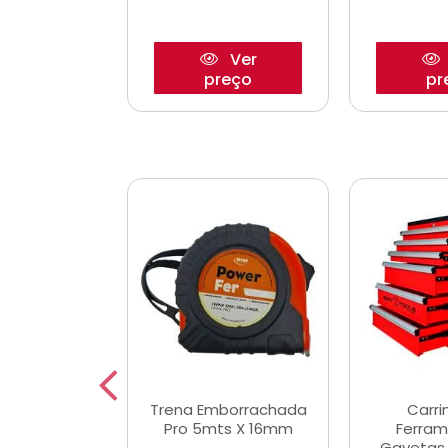
Ver
Ver
reço
preço
pr
De Corte
Trena Emborrachada
Carri
3/64x7/8
Pro 5mts X 16mm
Ferram
0x22,2mm
Gavetas