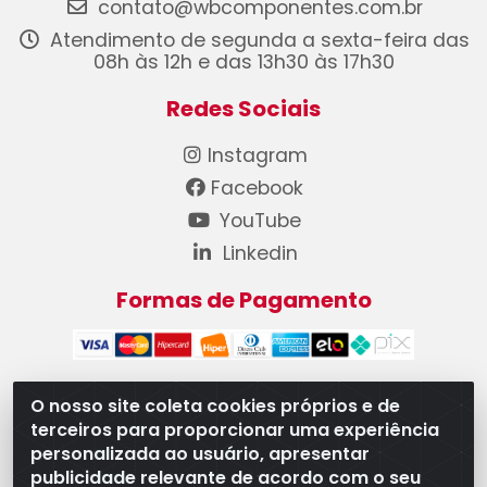
contato@wbcomponentes.com.br
Atendimento de segunda a sexta-feira das
08h às 12h e das 13h30 às 17h30
Redes Sociais
Instagram
Facebook
YouTube
Linkedin
Formas de Pagamento
O nosso site coleta cookies próprios e de
terceiros para proporcionar uma experiência
WB Componentes Automotivos LTDA - CNPJ
personalizada ao usuário, apresentar
08.528.393/0001-12 - Rua do Níquel, 667 - Parque
publicidade relevante de acordo com o seu
Oeste Industrial, Goiânia/GO - CEP 74375-660