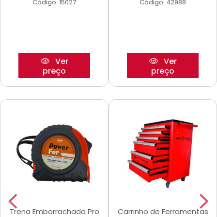
Código: 15027
Código: 42988
Ver
Ver
preço
preço
Trena Emborrachada Pro
Carrinho de Ferramentas