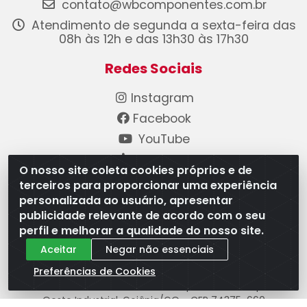
contato@wbcomponentes.com.br
Atendimento de segunda a sexta-feira das
08h às 12h e das 13h30 às 17h30
Redes Sociais
Instagram
Facebook
YouTube
Linkedin
O nosso site coleta cookies próprios e de
terceiros para proporcionar uma experiência
Formas de Pagamento
personalizada ao usuário, apresentar
publicidade relevante de acordo com o seu
perfil e melhorar a qualidade do nosso site.
Aceitar
Negar não essenciais
Preferências de Cookies
WB Componentes Automotivos LTDA - CNPJ
08.528.393/0001-12 - Rua do Níquel, 667 - Parque
Oeste Industrial, Goiânia/GO - CEP 74375-660