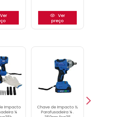
Ver
Ver
eço
preço
pre
de Impacto
Chave de Impacto ½
Jogo de C
sadeira ¼
Parafusadeira ¼ .
Fenda 
Pwr35k
350nm Pwr35
S3800