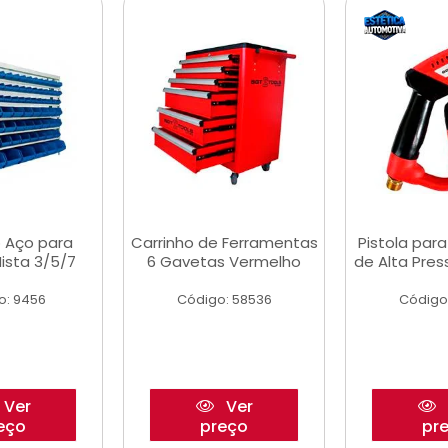
 Aço para
Carrinho de Ferramentas
Pistola par
ista 3/5/7
6 Gavetas Vermelho
de Alta Pre
o: 9456
Código: 58536
Código
Ver
Ver
eço
preço
pr