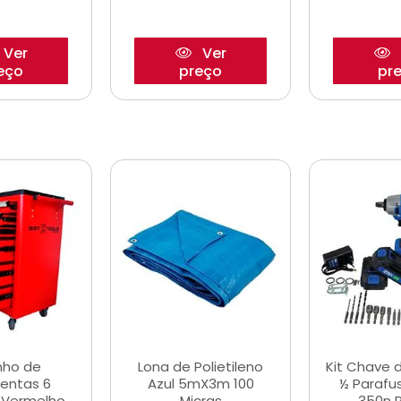
Ver
Ver
eço
preço
pr
nho de
Lona de Polietileno
Kit Chave 
entas 6
Azul 5mX3m 100
½ Parafu
 Vermelho
Micras
350n 