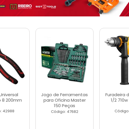
Universal
Jogo de Ferramentas
Furadeira 
o 8 200mm
para Oficina Master
1/2 710w
150 Peças
: 42988
Código
Código: 47682