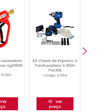
a Lavaradora
Kit Chave de Impacto ½
Adesivo Epox
ssao Sgt9906
Parafusadeira ¼ 350n
Transp.
Pwr35k
: 57303
Código:
Código: 57294
Ver
Ver
eço
preço
pre