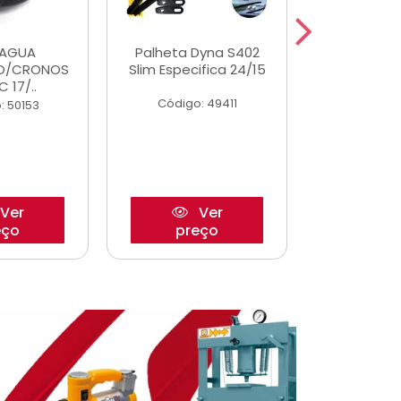
DAGUA
Palheta Dyna S402
Eixo P
O/CRONOS
Slim Especifica 24/15
Trambulad
C 17/..
05/
Código: 49411
: 50153
Código:
Ver
Ver
eço
preço
pre