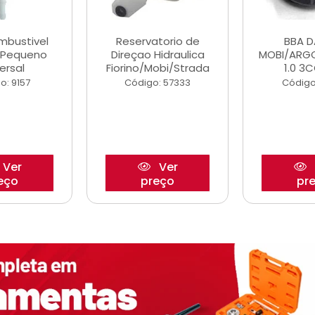
ombustivel
Reservatorio de
BBA 
o Pequeno
Direçao Hidraulica
MOBI/ARG
ersal
Fiorino/Mobi/Strada
1.0 3C
o: 9157
Código: 57333
Código
Ver
Ver
eço
preço
pr