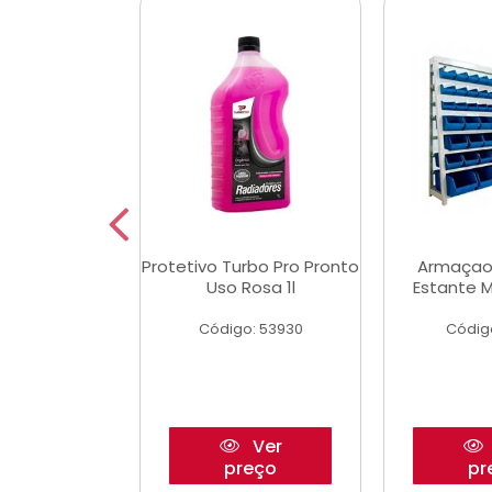
Multimec X3
Protetivo Turbo Pro Pronto
Armaçao
Uso Rosa 1l
Estante M
o: 50273
Código: 53930
Códig
Ver
Ver
reço
preço
pr