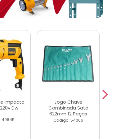
de Impacto
Jogo Chave
Jogo de Ch
 220v Dw
Combinada Sata
Longas e 
622mm 12 Peças
Peças
: 49845
Código: 54066
Código: