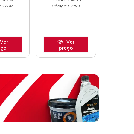
: 57294
Código: 57293
Código:
Ver
Ver
eço
preço
pre