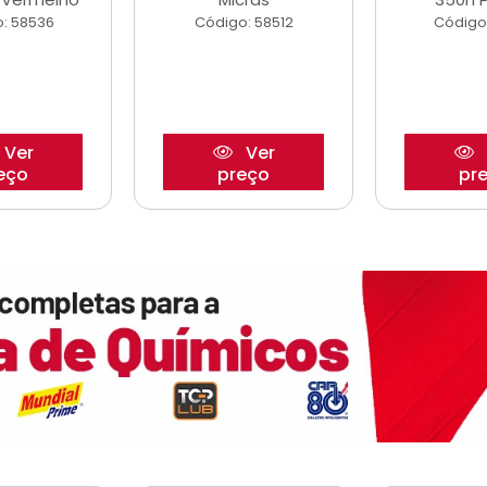
: 58536
Código: 58512
Código
Ver
Ver
eço
preço
pr