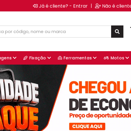
|
Já é cliente? - Entrar
Não é client
agens
Fixação
Ferramentas
Motos