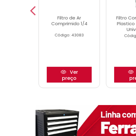
dro Roda
Filtro de Ar
Filtro C
,63mm
Comprimido 1/4
Plastic
o/Strada
Univ
Código: 43083
o: 27880
Códig
Ver
Ver
reço
preço
pr