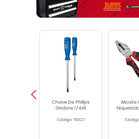
 Magnetica
Chave De Philips
Alicate 
ngular
Gedore 1/4x6
Niquelad
o: 56779
Código: 15027
Código