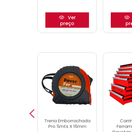
Ver
Ver
reço
preço
pr
De Corte
Trena Emborrachada
Carri
3/64x7/8
Pro 5mts X 16mm
Ferram
0x22,2mm
Gavetas