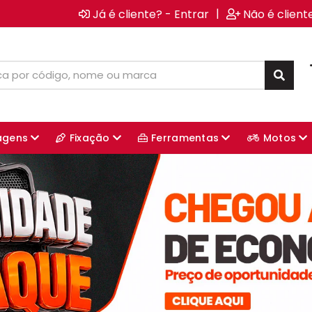
|
Já é cliente? - Entrar
Não é client
agens
Fixação
Ferramentas
Motos