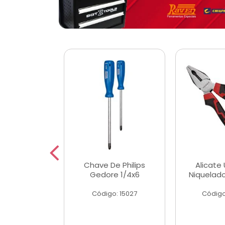
 Magnetica
Chave De Philips
Alicate 
ngular
Gedore 1/4x6
Niquelad
o: 56779
Código: 15027
Código