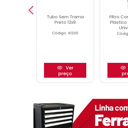
dro Roda
Tubo Sem Trama
Filtro C
,63mm
Preto 12x9
Plastic
o/Strada
Univ
Código: 41200
o: 27880
Códig
Ver
Ver
reço
preço
pr