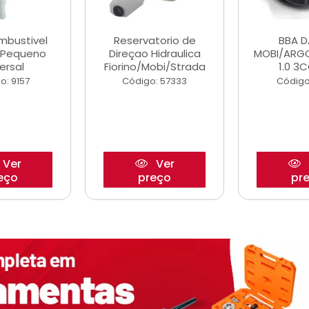
ombustivel
Reservatorio de
BBA 
o Pequeno
Direçao Hidraulica
MOBI/ARG
ersal
Fiorino/Mobi/Strada
1.0 3C
o: 9157
Código: 57333
Código
Ver
Ver
eço
preço
pr