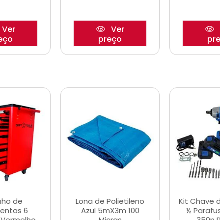
Ver
Ver
eço
preço
pr
nho de
Lona de Polietileno
Kit Chave 
entas 6
Azul 5mX3m 100
½ Parafu
 Vermelho
Micras
350n 