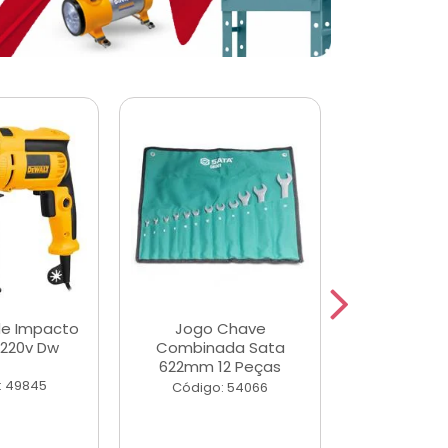
de Impacto
Jogo Chave
Jogo de Ch
 220v Dw
Combinada Sata
Longas e 
622mm 12 Peças
Peças
: 49845
Código: 54066
Código: