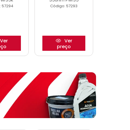
: 57294
Código: 57293
Código:
Ver
Ver
eço
preço
pre