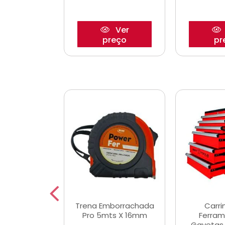
Ver
Ver
reço
preço
pr
De Corte
Trena Emborrachada
Carri
3/64x7/8
Pro 5mts X 16mm
Ferram
0x22,2mm
Gavetas