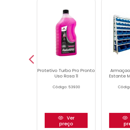
Multimec X3
Protetivo Turbo Pro Pronto
Armaçao
Uso Rosa 1l
Estante M
o: 50273
Código: 53930
Códig
Ver
Ver
reço
preço
pr