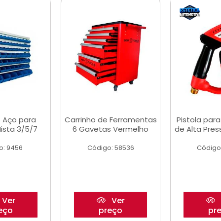
 Aço para
Carrinho de Ferramentas
Pistola par
ista 3/5/7
6 Gavetas Vermelho
de Alta Pre
o: 9456
Código: 58536
Código
Ver
Ver
eço
preço
pr