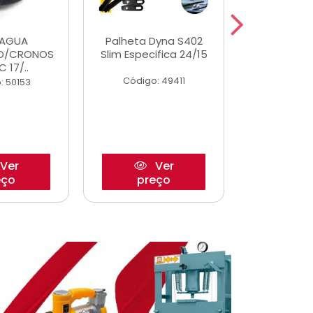
DAGUA
Palheta Dyna S402
Eixo P
O/CRONOS
Slim Especifica 24/15
Trambulad
C 17/..
05/
Código: 49411
: 50153
Código:
Ver
Ver
eço
preço
pre