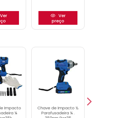
Ver
Ver
eço
preço
pre
de Impacto
Chave de Impacto ½
Jogo de C
sadeira ¼
Parafusadeira ¼ .
Fenda 
Pwr35k
350nm Pwr35
S3800