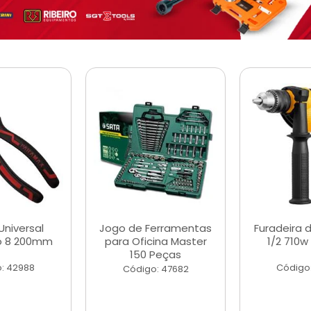
Universal
Jogo de Ferramentas
Furadeira 
o 8 200mm
para Oficina Master
1/2 710w
150 Peças
: 42988
Código
Código: 47682