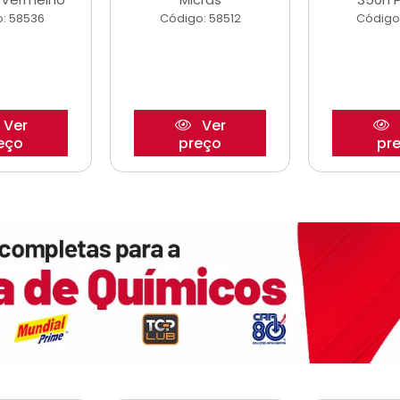
: 58536
Código: 58512
Código
Ver
Ver
eço
preço
pr