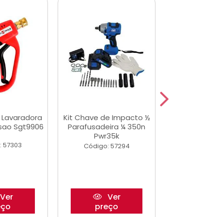
a Lavaradora
Kit Chave de Impacto ½
Adesivo Epox
ssao Sgt9906
Parafusadeira ¼ 350n
Transp.
Pwr35k
: 57303
Código:
Código: 57294
Ver
Ver
eço
preço
pre