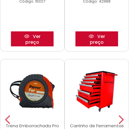
Código: 15027
Código: 42988
Ver
Ver
preço
preço
Trena Emborrachada Pro
Carrinho de Ferramentas