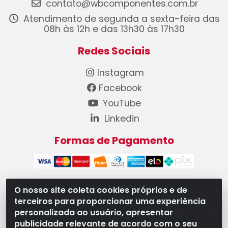
contato@wbcomponentes.com.br
Atendimento de segunda a sexta-feira das
08h às 12h e das 13h30 às 17h30
Redes Sociais
Instagram
Facebook
YouTube
Linkedin
Formas de Pagamento
O nosso site coleta cookies próprios e de
terceiros para proporcionar uma experiência
WB Componentes Automotivos LTDA - CNPJ
personalizada ao usuário, apresentar
08.528.393/0001-12 - Rua do Níquel, 667 - Parque
publicidade relevante de acordo com o seu
Oeste Industrial, Goiânia/GO - CEP 74375-660