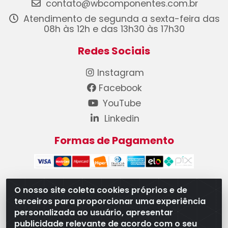
contato@wbcomponentes.com.br
Atendimento de segunda a sexta-feira das
08h às 12h e das 13h30 às 17h30
Redes Sociais
Instagram
Facebook
YouTube
Linkedin
Formas de Pagamento
O nosso site coleta cookies próprios e de
terceiros para proporcionar uma experiência
WB Componentes Automotivos LTDA - CNPJ
personalizada ao usuário, apresentar
08.528.393/0001-12 - Rua do Níquel, 667 - Parque
publicidade relevante de acordo com o seu
Oeste Industrial, Goiânia/GO - CEP 74375-660