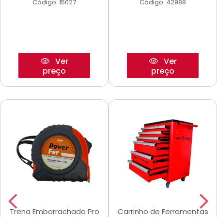
Código: 15027
Código: 42988
Ver
Ver
preço
preço
Trena Emborrachada Pro
Carrinho de Ferramentas