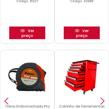
Código: 15027
Código: 42988
Ver
Ver
preço
preço
Trena Emborrachada Pro
Carrinho de Ferramentas