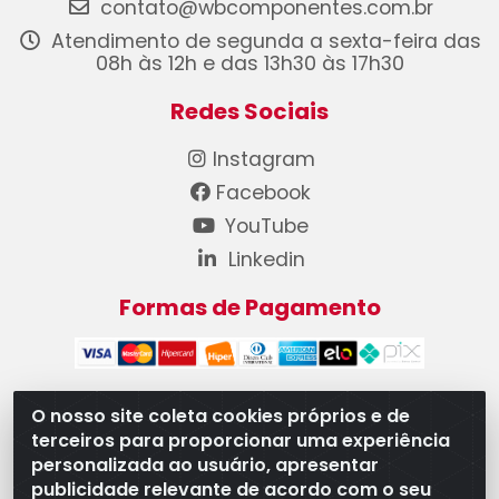
contato@wbcomponentes.com.br
Atendimento de segunda a sexta-feira das
08h às 12h e das 13h30 às 17h30
Redes Sociais
Instagram
Facebook
YouTube
Linkedin
Formas de Pagamento
O nosso site coleta cookies próprios e de
terceiros para proporcionar uma experiência
WB Componentes Automotivos LTDA - CNPJ
personalizada ao usuário, apresentar
08.528.393/0001-12 - Rua do Níquel, 667 - Parque
publicidade relevante de acordo com o seu
Oeste Industrial, Goiânia/GO - CEP 74375-660