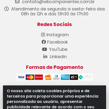
contato@wbcomponentes.com.br
Atendimento de segunda a sexta-feira das
08h às 12h e das 13h30 às 17h30
Redes Sociais
Instagram
Facebook
YouTube
Linkedin
Formas de Pagamento
O nosso site coleta cookies próprios e de
terceiros para proporcionar uma experiência
WB Componentes Automotivos LTDA - CNPJ
personalizada ao usuário, apresentar
08.528.393/0001-12 - Rua do Níquel, 667 - Parque
publicidade relevante de acordo com o seu
Oeste Industrial, Goiânia/GO - CEP 74375-660