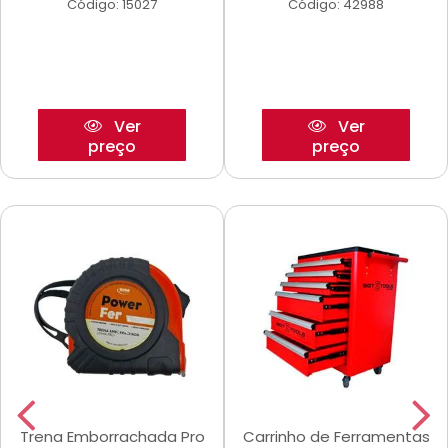
Código: 15027
Código: 42988
Ver
Ver
preço
preço
Trena Emborrachada Pro
Carrinho de Ferramentas