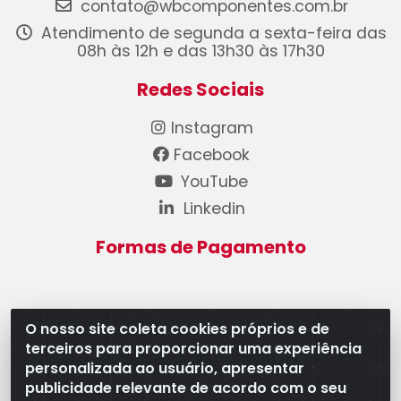
contato@wbcomponentes.com.br
Atendimento de segunda a sexta-feira das
08h às 12h e das 13h30 às 17h30
Redes Sociais
Instagram
Facebook
YouTube
Linkedin
Formas de Pagamento
O nosso site coleta cookies próprios e de
terceiros para proporcionar uma experiência
WB Componentes Automotivos LTDA - CNPJ
personalizada ao usuário, apresentar
08.528.393/0001-12 - Rua do Níquel, 667 - Parque
publicidade relevante de acordo com o seu
Oeste Industrial, Goiânia/GO - CEP 74375-660