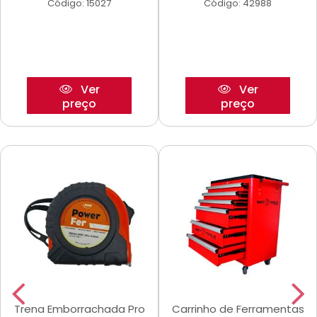
Código: 15027
Código: 42988
Ver
Ver
preço
preço
Trena Emborrachada Pro
Carrinho de Ferramentas