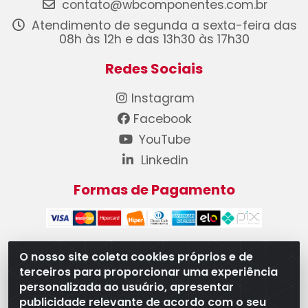
contato@wbcomponentes.com.br
Atendimento de segunda a sexta-feira das
08h às 12h e das 13h30 às 17h30
Redes Sociais
Instagram
Facebook
YouTube
Linkedin
Formas de Pagamento
O nosso site coleta cookies próprios e de
terceiros para proporcionar uma experiência
WB Componentes Automotivos LTDA - CNPJ
personalizada ao usuário, apresentar
08.528.393/0001-12 - Rua do Níquel, 667 - Parque
publicidade relevante de acordo com o seu
Oeste Industrial, Goiânia/GO - CEP 74375-660