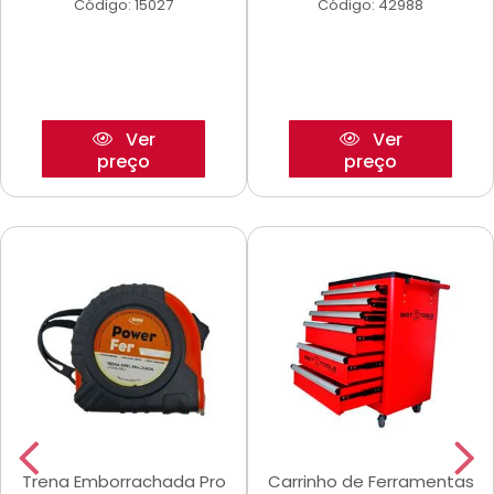
Código: 15027
Código: 42988
Ver
Ver
preço
preço
Trena Emborrachada Pro
Carrinho de Ferramentas