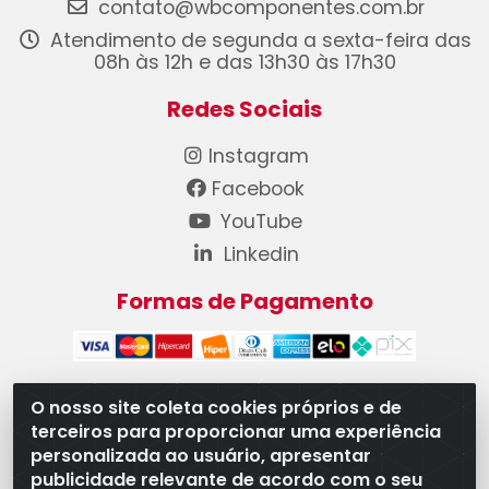
contato@wbcomponentes.com.br
Atendimento de segunda a sexta-feira das
08h às 12h e das 13h30 às 17h30
Redes Sociais
Instagram
Facebook
YouTube
Linkedin
Formas de Pagamento
O nosso site coleta cookies próprios e de
terceiros para proporcionar uma experiência
WB Componentes Automotivos LTDA - CNPJ
personalizada ao usuário, apresentar
08.528.393/0001-12 - Rua do Níquel, 667 - Parque
publicidade relevante de acordo com o seu
Oeste Industrial, Goiânia/GO - CEP 74375-660