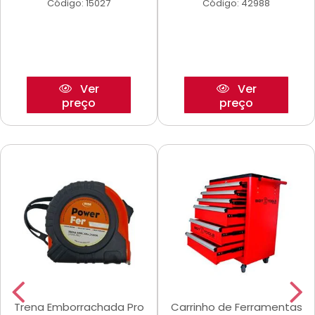
Código: 15027
Código: 42988
Ver
Ver
preço
preço
Trena Emborrachada Pro
Carrinho de Ferramentas