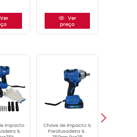
Ver
Ver
eço
preço
pre
de Impacto
Chave de Impacto ½
Jogo de C
sadeira ¼
Parafusadeira ¼ .
Fenda 
Pwr35k
350nm Pwr35
S3800