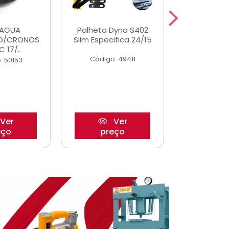
DAGUA
Palheta Dyna S402
Eixo P
O/CRONOS
Slim Especifica 24/15
Trambulad
C 17/..
05/
Código: 49411
: 50153
Código:
Ver
Ver
eço
preço
pre