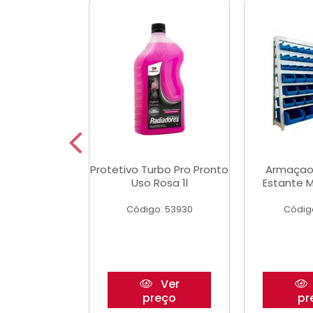
Multimec X3
Protetivo Turbo Pro Pronto
Armaçao
Uso Rosa 1l
Estante M
o: 50273
Código: 53930
Códig
Ver
Ver
reço
preço
pr