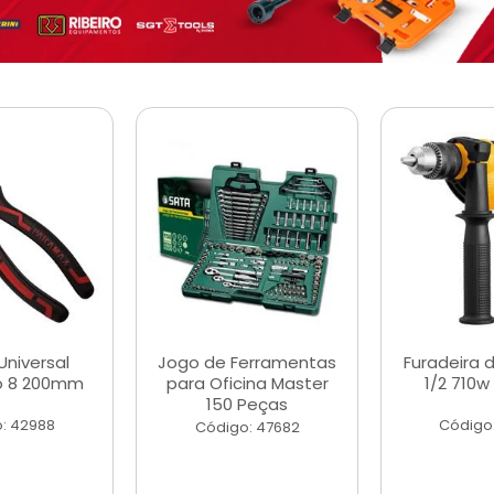
Universal
Jogo de Ferramentas
Furadeira 
o 8 200mm
para Oficina Master
1/2 710w
150 Peças
: 42988
Código
Código: 47682