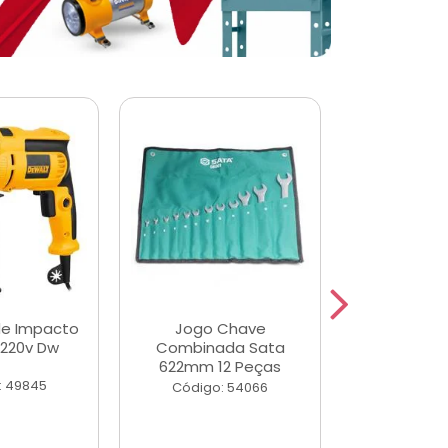
de Impacto
Jogo Chave
Jogo de Ch
 220v Dw
Combinada Sata
Longas e 
622mm 12 Peças
Peças
: 49845
Código: 54066
Código: