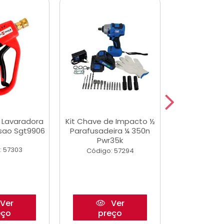
a Lavaradora
Kit Chave de Impacto ½
Adesivo Epox
ssao Sgt9906
Parafusadeira ¼ 350n
Transp.
Pwr35k
: 57303
Código:
Código: 57294
Ver
Ver
eço
preço
pre