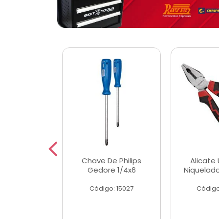
 Magnetica
Chave De Philips
Alicate 
ngular
Gedore 1/4x6
Niquelad
o: 56779
Código: 15027
Código