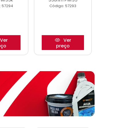
: 57294
Código: 57293
Código:
Ver
Ver
eço
preço
pre