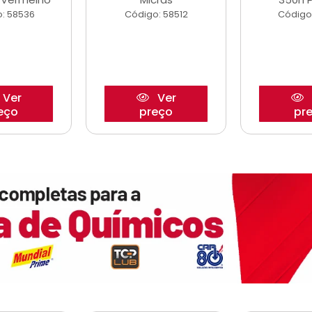
: 58536
Código: 58512
Código
Ver
Ver
eço
preço
pr