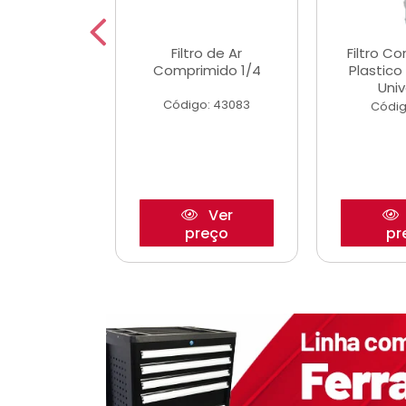
dro Roda
Filtro de Ar
Filtro C
,63mm
Comprimido 1/4
Plastic
o/Strada
Univ
Código: 43083
o: 27880
Códig
Ver
Ver
reço
preço
pr