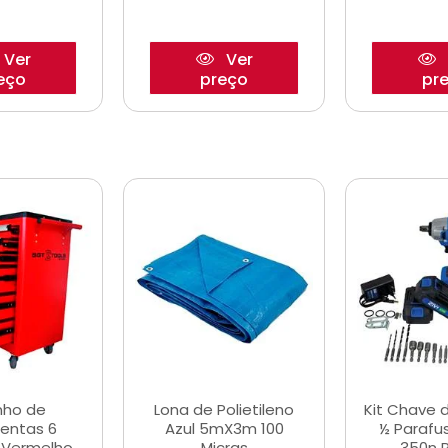
Ver
Ver
eço
preço
pr
nho de
Lona de Polietileno
Kit Chave 
entas 6
Azul 5mX3m 100
½ Parafu
 Vermelho
Micras
350n 