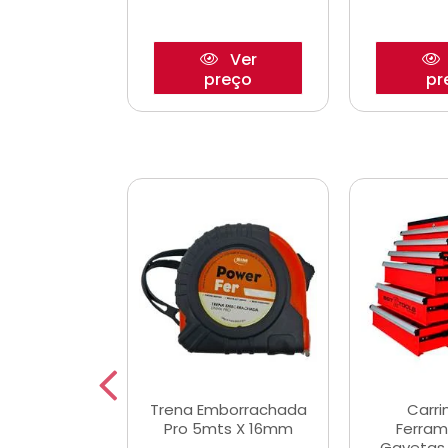
Ver
Ver
reço
preço
pr
De Corte
Trena Emborrachada
Carri
3/64x7/8
Pro 5mts X 16mm
Ferram
0x22,2mm
Gavetas