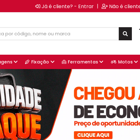
|
Já é cliente? - Entrar
Não é client
agens
Fixação
Ferramentas
Motos