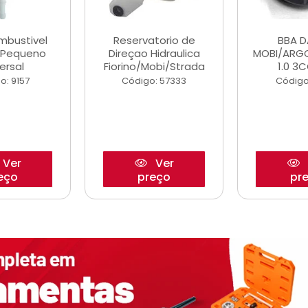
ombustivel
Reservatorio de
BBA 
o Pequeno
Direçao Hidraulica
MOBI/ARG
ersal
Fiorino/Mobi/Strada
1.0 3C
o: 9157
Código: 57333
Código
Ver
Ver
eço
preço
pr