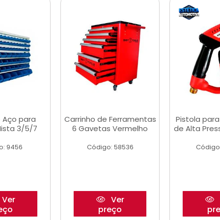
 Aço para
Carrinho de Ferramentas
Pistola par
ista 3/5/7
6 Gavetas Vermelho
de Alta Pre
o: 9456
Código: 58536
Código
Ver
Ver
eço
preço
pr