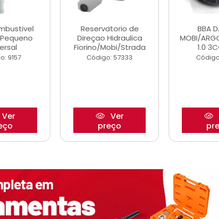
ombustivel
Reservatorio de
BBA 
o Pequeno
Direçao Hidraulica
MOBI/ARG
ersal
Fiorino/Mobi/Strada
1.0 3C
o: 9157
Código: 57333
Código
Ver
Ver
eço
preço
pr