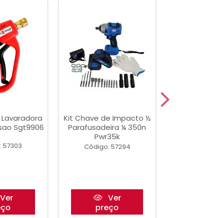
a Lavaradora
Kit Chave de Impacto ½
Jogo De Ferr
ssao Sgt9906
Parafusadeira ¼ 350n
Master 178 
Pwr35k
Ofic
: 57303
Código: 57294
Código:
Ver
Ver
eço
preço
pre