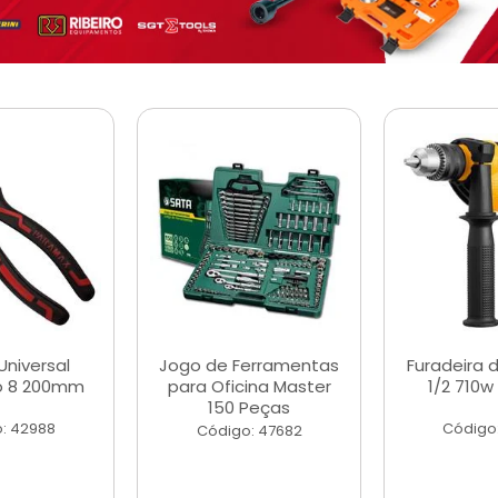
Universal
Jogo de Ferramentas
Furadeira 
o 8 200mm
para Oficina Master
1/2 710w
150 Peças
: 42988
Código
Código: 47682