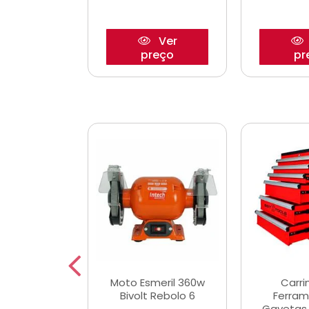
Ver
Ver
reço
preço
pr
e Chaves
Moto Esmeril 360w
Carri
ais Curtas
Bivolt Rebolo 6
Ferram
12mm com 9
Gavetas