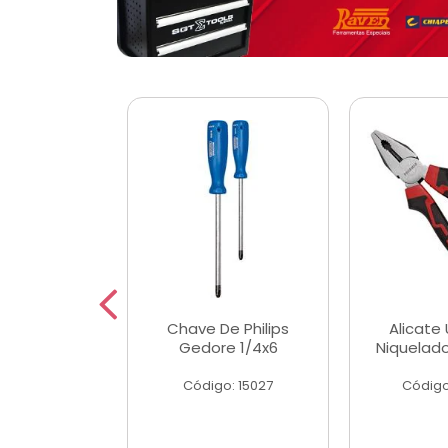
 Magnetica
Chave De Philips
Alicate 
ngular
Gedore 1/4x6
Niquelad
o: 56779
Código: 15027
Código