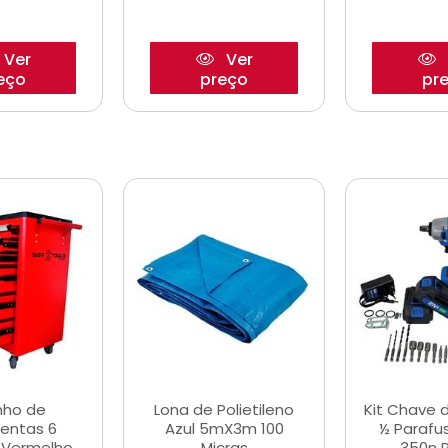
Ver
Ver
eço
preço
pr
nho de
Lona de Polietileno
Kit Chave 
entas 6
Azul 5mX3m 100
½ Parafu
 Vermelho
Micras
350n 