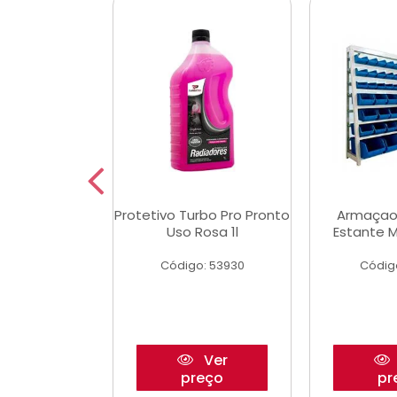
aulico Garrafa
Protetivo Turbo Pro Pronto
Armaçao
 Toneladas
Uso Rosa 1l
Estante M
o: 51655
Código: 53930
Códig
Ver
Ver
reço
preço
pr