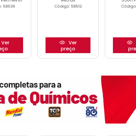
: 58536
Código: 58512
Código
Ver
Ver
eço
preço
pr