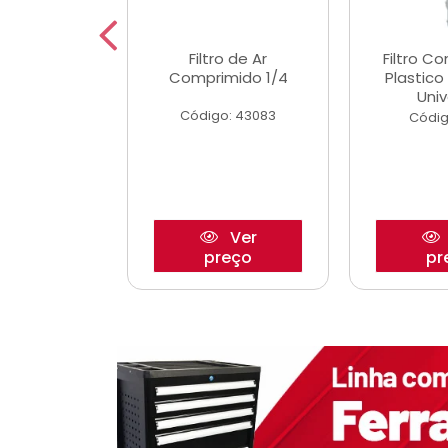
etor iwp176
Filtro de Ar
Filtro C
 1.0 05/
Comprimido 1/4
Plastic
Univ
o: 28425
Código: 43083
Códig
Ver
Ver
reço
preço
pr