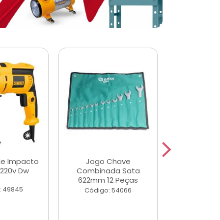
de Impacto
Jogo Chave
Jogo de Ch
 220v Dw
Combinada Sata
Longas e 
622mm 12 Peças
Peças
: 49845
Código: 54066
Código: