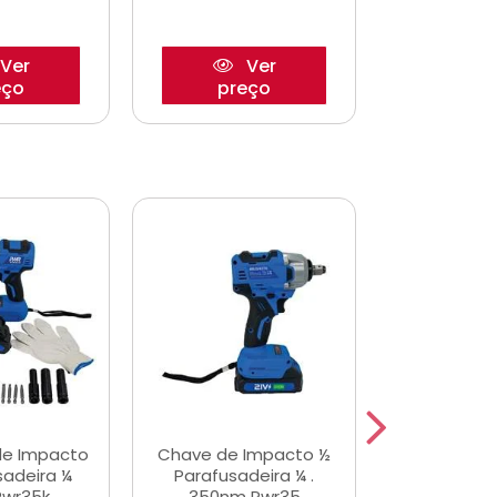
Ver
Ver
eço
preço
pre
de Impacto
Chave de Impacto ½
Jogo de C
sadeira ¼
Parafusadeira ¼ .
Fenda 
Pwr35k
350nm Pwr35
S3800