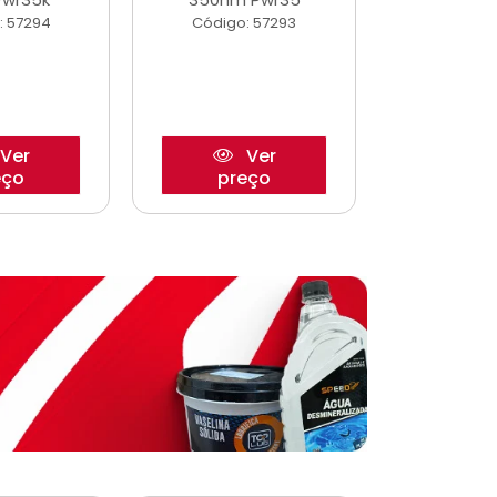
: 57294
Código: 57293
Código:
Ver
Ver
eço
preço
pre