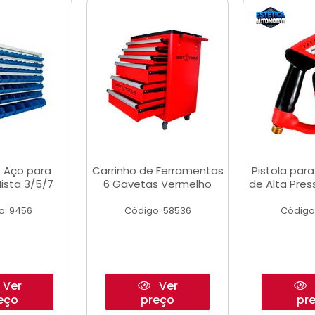
 Aço para
Carrinho de Ferramentas
Pistola par
ista 3/5/7
6 Gavetas Vermelho
de Alta Pre
o: 9456
Código: 58536
Código
Ver
Ver
eço
preço
pr