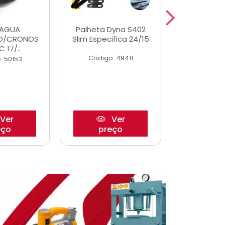
DAGUA
Palheta Dyna S402
Tapete U
O/CRONOS
Slim Especifica 24/15
Adaptad
C 17/..
Mode
Código: 49411
: 50153
Código:
Ver
Ver
eço
preço
pre