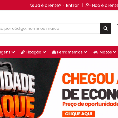
|
Já é cliente? - Entrar
Não é client
agens
Fixação
Ferramentas
Motos