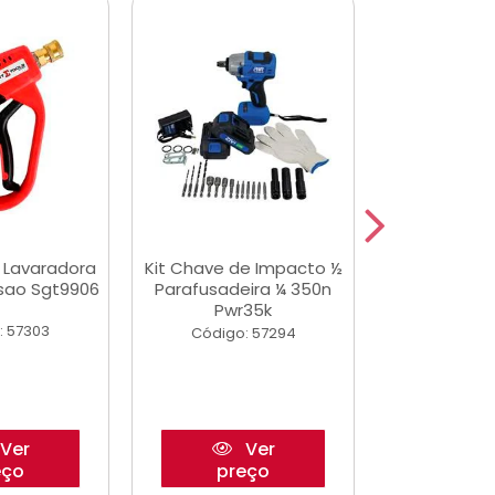
a Lavaradora
Kit Chave de Impacto ½
Adesivo Epox
ssao Sgt9906
Parafusadeira ¼ 350n
Transp.
Pwr35k
: 57303
Código:
Código: 57294
Ver
Ver
eço
preço
pre