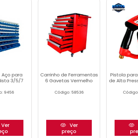
 Aço para
Carrinho de Ferramentas
Pistola par
ista 3/5/7
6 Gavetas Vermelho
de Alta Pre
o: 9456
Código: 58536
Código
Ver
Ver
eço
preço
pr