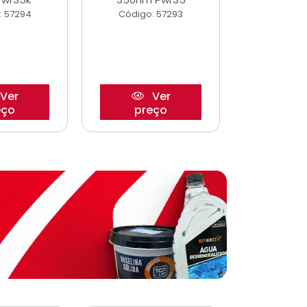
: 57294
Código: 57293
Código:
Ver
Ver
eço
preço
pre