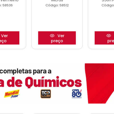
: 58536
Código: 58512
Código
Ver
Ver
eço
preço
pr