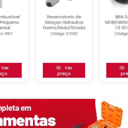
ombustivel
Reservatorio de
BBA 
o Pequeno
Direçao Hidraulica
MOBI/ARG
ersal
Fiorino/Mobi/Strada
1.0 3C
o: 9157
Código: 57333
Código
Ver
Ver
eço
preço
pr