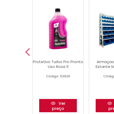
Multimec X3
Protetivo Turbo Pro Pronto
Armaçao
Uso Rosa 1l
Estante M
o: 50273
Código: 53930
Códig
Ver
Ver
reço
preço
pr