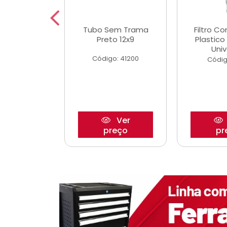
dro Roda
Tubo Sem Trama
Filtro C
,63mm
Preto 12x9
Plastic
o/Strada
Univ
Código: 41200
o: 27880
Códig
Ver
Ver
reço
preço
pr