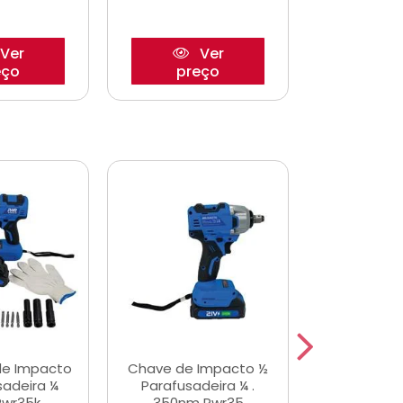
Ver
Ver
eço
preço
pre
de Impacto
Chave de Impacto ½
Jogo de C
sadeira ¼
Parafusadeira ¼ .
Fenda 
Pwr35k
350nm Pwr35
S3800