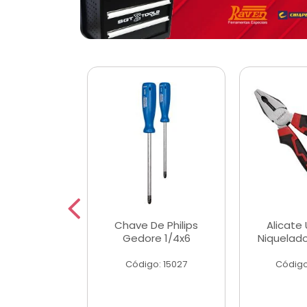
 Magnetica
Chave De Philips
Alicate 
ngular
Gedore 1/4x6
Niquelad
o: 56779
Código: 15027
Código