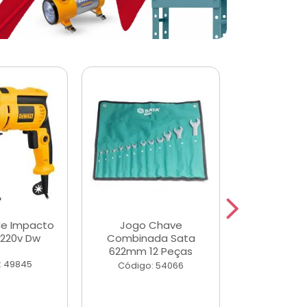
de Impacto
Jogo Chave
Jogo de Ch
 220v Dw
Combinada Sata
Longas e 
622mm 12 Peças
Peças
: 49845
Código: 54066
Código: