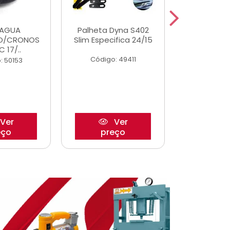
DAGUA
Palheta Dyna S402
Eixo P
O/CRONOS
Slim Especifica 24/15
Trambulad
C 17/..
05/
Código: 49411
: 50153
Código:
Ver
Ver
eço
preço
pre