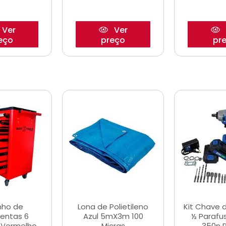
Ver
Ver
eço
preço
pr
nho de
Lona de Polietileno
Kit Chave 
entas 6
Azul 5mX3m 100
½ Parafu
 Vermelho
Micras
350n 