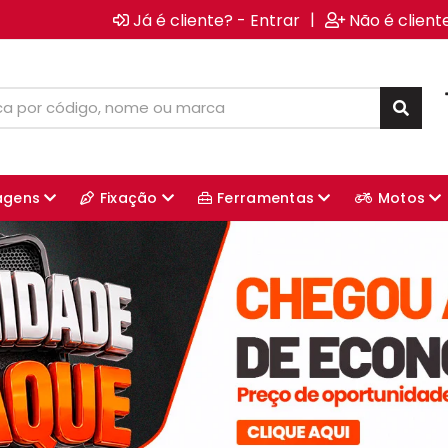
|
Já é cliente? - Entrar
Não é client
agens
Fixação
Ferramentas
Motos