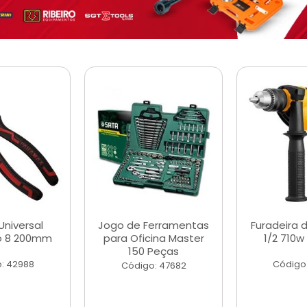
Universal
Jogo de Ferramentas
Furadeira 
o 8 200mm
para Oficina Master
1/2 710w
150 Peças
: 42988
Código
Código: 47682