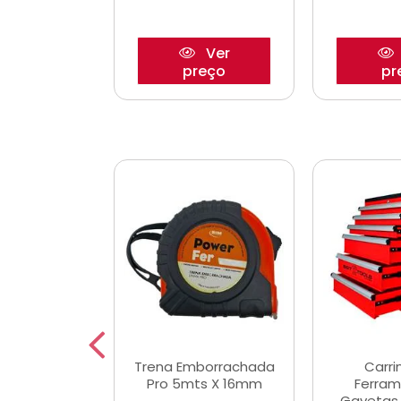
Ver
Ver
reço
preço
pr
De Corte
Trena Emborrachada
Carri
3/64x7/8
Pro 5mts X 16mm
Ferram
0x22,2mm
Gavetas