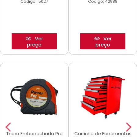
Código: 15027
Código: 42988
Ver
Ver
preço
preço
Trena Emborrachada Pro
Carrinho de Ferramentas