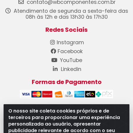
contato@wbcomponentes.com.br
Atendimento de segunda a sexta-feira das
08h às 12h e das 13h30 às 17h30
Redes Sociais
Instagram
Facebook
YouTube
Linkedin
Formas de Pagamento
O nosso site coleta cookies próprios e de
terceiros para proporcionar uma experiência
WB Componentes Automotivos LTDA - CNPJ
personalizada ao usuário, apresentar
08.528.393/0001-12 - Rua do Níquel, 667 - Parque
publicidade relevante de acordo com o seu
Oeste Industrial, Goiânia/GO - CEP 74375-660