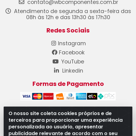
contato@wbcomponentes.com.br
Atendimento de segunda a sexta-feira das
08h às 12h e das 13h30 às 17h30
Redes Sociais
Instagram
Facebook
YouTube
Linkedin
Formas de Pagamento
O nosso site coleta cookies próprios e de
terceiros para proporcionar uma experiência
WB Componentes Automotivos LTDA - CNPJ
personalizada ao usuário, apresentar
08.528.393/0001-12 - Rua do Níquel, 667 - Parque
publicidade relevante de acordo com o seu
Oeste Industrial, Goiânia/GO - CEP 74375-660