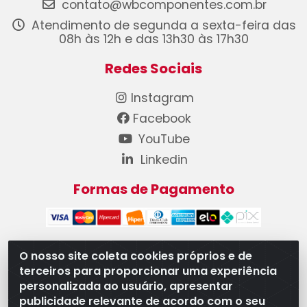
contato@wbcomponentes.com.br
Atendimento de segunda a sexta-feira das
08h às 12h e das 13h30 às 17h30
Redes Sociais
Instagram
Facebook
YouTube
Linkedin
Formas de Pagamento
O nosso site coleta cookies próprios e de
terceiros para proporcionar uma experiência
WB Componentes Automotivos LTDA - CNPJ
personalizada ao usuário, apresentar
08.528.393/0001-12 - Rua do Níquel, 667 - Parque
publicidade relevante de acordo com o seu
Oeste Industrial, Goiânia/GO - CEP 74375-660