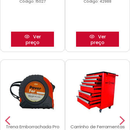
Código: 15027
Código: 42988
Ver
Ver
preço
preço
Trena Emborrachada Pro
Carrinho de Ferramentas