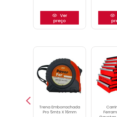
Ver
Ver
reço
preço
pr
De Corte
Trena Emborrachada
Carri
3/64x7/8
Pro 5mts X 16mm
Ferram
0x22,2mm
Gavetas