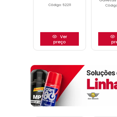
Código: 52211
o: 40106
Código
Ver
Ver
reço
preço
pr