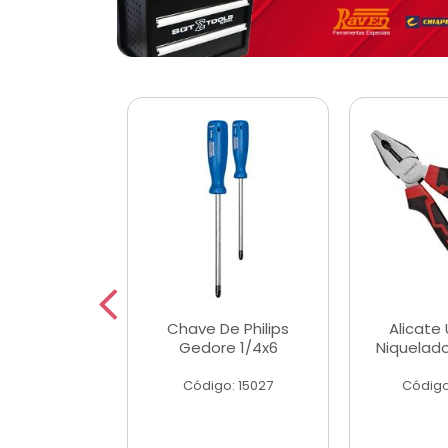
 Magnetica
Chave De Philips
Alicate 
ngular
Gedore 1/4x6
Niquelad
o: 56779
Código: 15027
Código