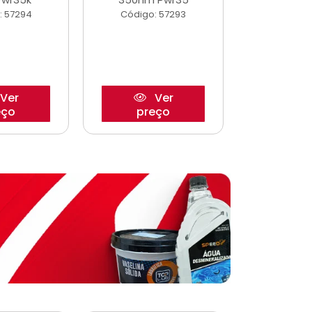
: 57294
Código: 57293
Código:
Ver
Ver
eço
preço
pre