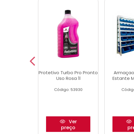
Multimec X3
Protetivo Turbo Pro Pronto
Armaçao
Uso Rosa 1l
Estante M
o: 50273
Código: 53930
Códig
Ver
Ver
reço
preço
pr