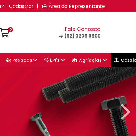
|
e? - Cadastrar
Área do Representante
Fale Conosco
0
(62) 3236 0500
Pesadas
EPI's
Agrícolas
Catál