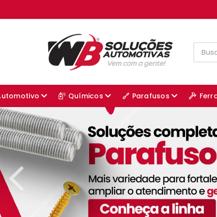
Automotivo
Químicos
Parafusos
Ferr