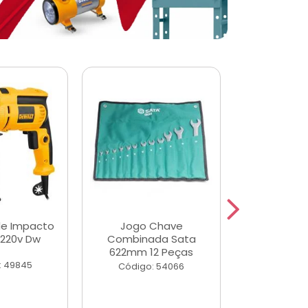
de Impacto
Jogo Chave
Jogo de Ch
 220v Dw
Combinada Sata
Longas e 
622mm 12 Peças
Peças
: 49845
Código: 54066
Código: