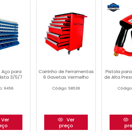
 Aço para
Carrinho de Ferramentas
Pistola par
ista 3/5/7
6 Gavetas Vermelho
de Alta Pre
o: 9456
Código: 58536
Código
Ver
Ver
eço
preço
pr