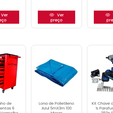
Ver
Ver
eço
preço
pr
nho de
Lona de Polietileno
Kit Chave 
entas 6
Azul 5mX3m 100
½ Parafu
 Vermelho
Micras
350n 