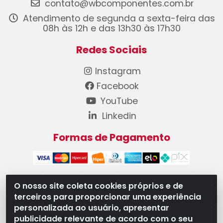
contato@wbcomponentes.com.br
Atendimento de segunda a sexta-feira das
08h às 12h e das 13h30 às 17h30
Redes Sociais
Instagram
Facebook
YouTube
Linkedin
Formas de Pagamento
O nosso site coleta cookies próprios e de
terceiros para proporcionar uma experiência
WB Componentes Automotivos LTDA - CNPJ
personalizada ao usuário, apresentar
08.528.393/0001-12 - Rua do Níquel, 667 - Parque
publicidade relevante de acordo com o seu
Oeste Industrial, Goiânia/GO - CEP 74375-660