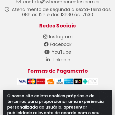
contato@wbcomponentes.com.br
Atendimento de segunda a sexta-feira das
08h às 12h e das 13h30 às 17h30
Redes Sociais
Instagram
Facebook
YouTube
Linkedin
Formas de Pagamento
O nosso site coleta cookies próprios e de
terceiros para proporcionar uma experiência
WB Componentes Automotivos LTDA - CNPJ
personalizada ao usuário, apresentar
08.528.393/0001-12 - Rua do Níquel, 667 - Parque
publicidade relevante de acordo com o seu
Oeste Industrial, Goiânia/GO - CEP 74375-660