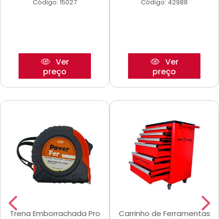
Código: 15027
Código: 42988
Ver
Ver
preço
preço
Trena Emborrachada Pro
Carrinho de Ferramentas