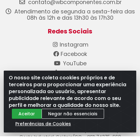
contato@wbcomponentes.com.br
Atendimento de segunda a sexta-feira das
08h às 12h e das 13h30 às 17h30
Redes Sociais
Instagram
Facebook
YouTube
Linkedin
O nosso site coleta cookies próprios e de
terceiros para proporcionar uma experiência
Formas de Pagamento
personalizada ao usuário, apresentar
publicidade relevante de acordo com o seu
perfil e melhorar a qualidade do nosso site.
Aceitar
Negar não essenciais
Preferências de Cookies
WB Componentes Automotivos LTDA - CNPJ
08.528.393/0001-12 - Rua do Níquel, 667 - Parque
Oeste Industrial, Goiânia/GO - CEP 74375-660