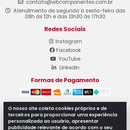
contato@wbcomponentes.com.br
Atendimento de segunda a sexta-feira das
08h às 12h e das 13h30 às 17h30
Redes Sociais
Instagram
Facebook
YouTube
Linkedin
Formas de Pagamento
O nosso site coleta cookies próprios e de
terceiros para proporcionar uma experiência
WB Componentes Automotivos LTDA - CNPJ
personalizada ao usuário, apresentar
08.528.393/0001-12 - Rua do Níquel, 667 - Parque
publicidade relevante de acordo com o seu
Oeste Industrial, Goiânia/GO - CEP 74375-660