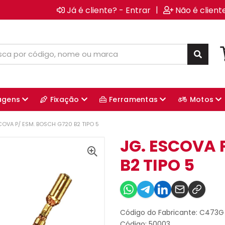
|
Já é cliente? - Entrar
Não é client
agens
Fixação
Ferramentas
Motos
COVA P/ ESM. BOSCH G720 B2 TIPO 5
JG. ESCOVA 
B2 TIPO 5
Código do Fabricante: C473G
Código: 50003