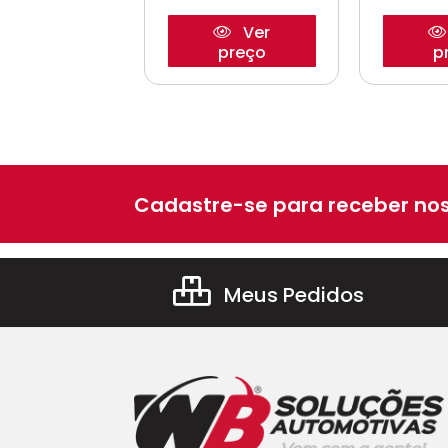
Ver
Ver
preço
preço
p
Cadastre-se para receber nos
Meus Pedidos