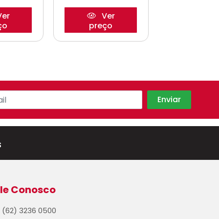
er
Ver
Ve
ço
preço
preço
s
le Conosco
(62) 3236 0500