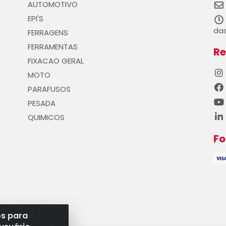
AUTOMOTIVO
EPI'S
das
FERRAGENS
FERRAMENTAS
Re
FIXACAO GERAL
MOTO
PARAFUSOS
PESADA
QUIMICOS
F
os para