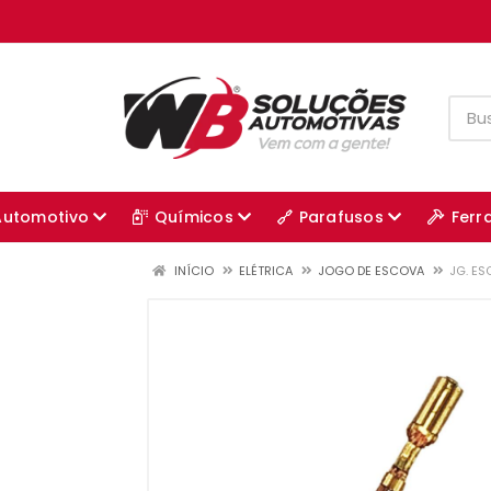
Automotivo
Químicos
Parafusos
Ferr
INÍCIO
ELÉTRICA
JOGO DE ESCOVA
JG. ES