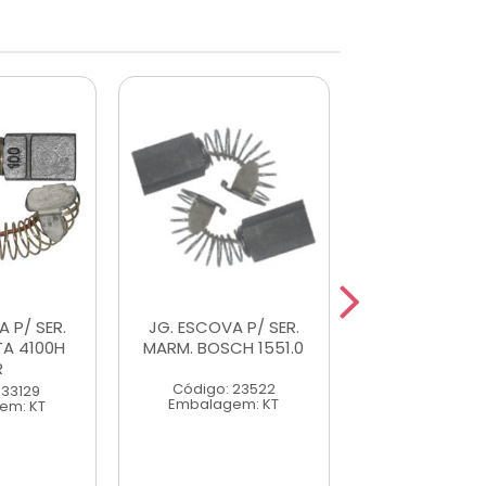
 P/ SER.
JG. ESCOVA P/ SER.
PF. MANDRIL 
TA 4100H
MARM. BOSCH 1551.0
ESQ
R
Código: 23522
Código: 44
 33129
Embalagem: KT
Embalagem
em: KT