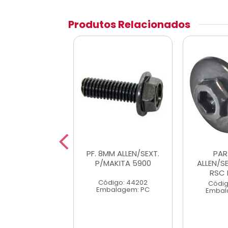
Produtos Relacionados
ANDRIL M5 RSC
PF. 8MM ALLEN/SEXT.
PAR
ESQ
P/MAKITA 5900
ALLEN/S
RSC 
digo: 44200
Código: 44202
Códig
alagem: PC
Embalagem: PC
Embal