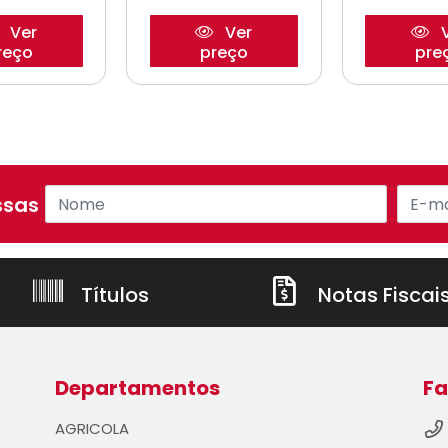
Ver
Ver
V
reço
preço
pre
sas ofertas!
Títulos
Notas Fiscai
Departamentos
Fa
AGRICOLA