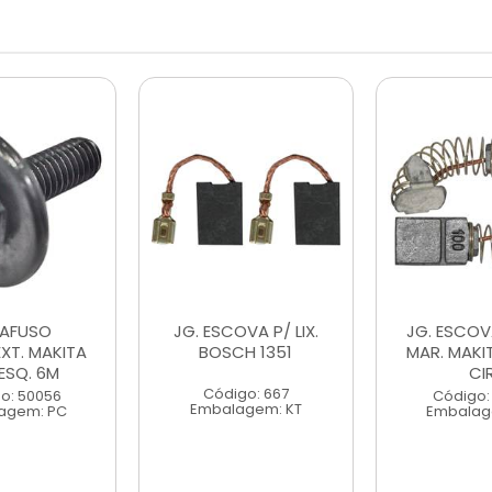
AFUSO
JG. ESCOVA P/ LIX.
JG. ESCOVA
EXT. MAKITA
BOSCH 1351
MAR. MAKI
ESQ. 6M
CI
Código: 667
o: 50056
Código:
Embalagem: KT
agem: PC
Embalag