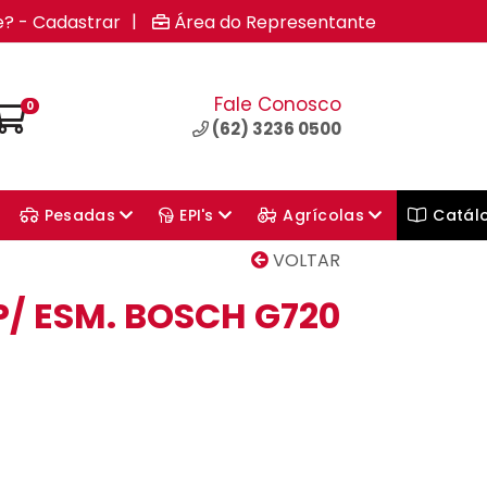
|
e? - Cadastrar
Área do Representante
Fale Conosco
0
(62) 3236 0500
Pesadas
EPI's
Agrícolas
Catál
VOLTAR
P/ ESM. BOSCH G720